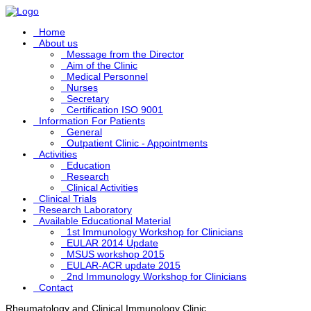
Σημείωση:
Αυτός
ο
Home
ιστότοπος
About us
περιλαμβάνει
Message from the Director
ένα
Aim of the Clinic
σύστημα
Medical Personnel
προσβασιμότητας.
Nurses
Secretary
Certification ISO 9001
Information For Patients
General
Outpatient Clinic - Appointments
Activities
Education
Research
Clinical Activities
Clinical Trials
Research Laboratory
Available Educational Material
1st Immunology Workshop for Clinicians
EULAR 2014 Update
MSUS workshop 2015
EULAR-ACR update 2015
2nd Immunology Workshop for Clinicians
Contact
Rheumatology and Clinical Immunology Clinic