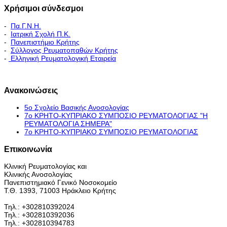
Χρήσιμοι σύνδεσμοι
-
Πα.Γ.Ν.Η.
-
Ιατρική Σχολή Π.Κ.
-
Πανεπιστήμιο Κρήτης
-
Σύλλογος Ρευματοπαθών Κρήτης
-
Ελληνική Ρευματολογική Εταιρεία
Εκπαιδευτικό Πρόγραμμα - Διακλινικές Συναντήσεις
Ανακοινώσεις
5ο Σχολείο Βασικής Ανοσολογίας
7ο ΚΡΗΤΟ-ΚΥΠΡΙΑΚΟ ΣΥΜΠΟΣΙΟ ΡΕΥΜΑΤΟΛΟΓΙΑΣ "H
ΡΕΥΜΑΤΟΛΟΓΙΑ ΣΗΜΕΡΑ"
7ο ΚΡΗΤΟ-ΚΥΠΡΙΑΚΟ ΣΥΜΠΟΣΙΟ ΡΕΥΜΑΤΟΛΟΓΙΑΣ
Επικοινωνία
Κλινική Ρευματολογίας και
Κλινικής Ανοσολογίας
Πανεπιστημιακό Γενικό Νοσοκομείο
Τ.Θ. 1393, 71003 Ηράκλειο Κρήτης
Τηλ.: +302810392024
Τηλ.: +302810392036
Τηλ.: +302810394783