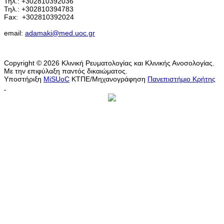
Τηλ.: +302810392036
Τηλ.: +302810394783
Fax:
+302810392024
email:
adamaki@med.uoc.gr
Copyright © 2026 Κλινική Ρευματολογίας και Κλινικής Ανοσολογίας.
Με την επιφύλαξη παντός δικαιώματος.
Υποστήριξη
MiSUoC
ΚΤΠΕ/Μηχανογράφηση
Πανεπιστήμιο Κρήτης