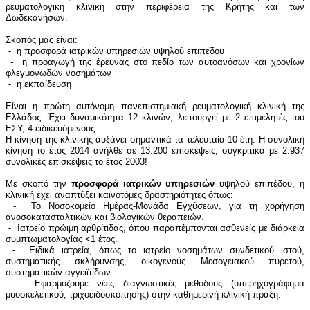
ρευματολογική κλινική στην περιφέρεια της Κρήτης και των
Δωδεκανήσων.
Σκοπός μας είναι:
- η προσφορά ιατρικών υπηρεσιών υψηλού επιπέδου
- η προαγωγή της έρευνας στο πεδίο των αυτοανόσων και χρονίων
φλεγμονωδών νοσημάτων
- η εκπαίδευση
Είναι η πρώτη αυτόνομη πανεπιστημιακή ρευματολογική κλινική της
Ελλάδος. Έχει δυναμικότητα 12 κλινών, λειτουργεί με 2 επιμελητές του
ΕΣΥ, 4 ειδικευόμενους.
Η κίνηση της κλινικής αυξάνει σημαντικά τα τελευταία 10 έτη. Η συνολική
κίνηση το έτος 2014 ανήλθε σε 13.200 επισκέψεις, συγκριτικά με 2.937
συνολικές επισκέψεις το έτος 2003!
Με σκοπό την
προσφορά ιατρικών υπηρεσιών
υψηλού επιπέδου, η
κλινική έχει αναπτύξει καινοτόμες δραστηριότητες όπως:
- Το Νοσοκομείο Ημέρας-Μονάδα Εγχύσεων, για τη χορήγηση
ανοσοκατασταλτικών και βιολογικών θεραπειών.
- Iατρείο πρώιμη αρθρίτιδας, όπου παραπέμπονται ασθενείς με διάρκεια
συμπτωματολογίας <1 έτος.
- Eιδικά ιατρεία, όπως το ιατρείο νοσημάτων συνδετικού ιστού,
συστηματικής σκλήρυνσης, οικογενούς Μεσογειακού πυρετού,
συστηματικών αγγειϊτίδων.
- Εφαρμόζουμε νέες διαγνωστικές μεθόδους (υπερηχογράφημα
μυοσκελετικού, τριχοειδοσκόπησης) στην καθημερινή κλινική πράξη.