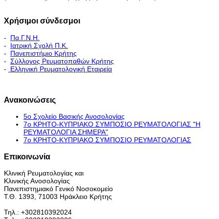
Χρήσιμοι σύνδεσμοι
-
Πα.Γ.Ν.Η.
-
Ιατρική Σχολή Π.Κ.
-
Πανεπιστήμιο Κρήτης
-
Σύλλογος Ρευματοπαθών Κρήτης
-
Ελληνική Ρευματολογική Εταιρεία
Εκπαιδευτικό Πρόγραμμα - Διακλινικές Συναντήσεις
Ανακοινώσεις
5ο Σχολείο Βασικής Ανοσολογίας
7ο ΚΡΗΤΟ-ΚΥΠΡΙΑΚΟ ΣΥΜΠΟΣΙΟ ΡΕΥΜΑΤΟΛΟΓΙΑΣ "H
ΡΕΥΜΑΤΟΛΟΓΙΑ ΣΗΜΕΡΑ"
7ο ΚΡΗΤΟ-ΚΥΠΡΙΑΚΟ ΣΥΜΠΟΣΙΟ ΡΕΥΜΑΤΟΛΟΓΙΑΣ
Επικοινωνία
Κλινική Ρευματολογίας και
Κλινικής Ανοσολογίας
Πανεπιστημιακό Γενικό Νοσοκομείο
Τ.Θ. 1393, 71003 Ηράκλειο Κρήτης
Τηλ.: +302810392024