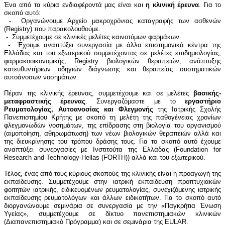
Ένα από τα κύρια ενδιαφέροντά μας είναι και
η κλινική έρευνα
. Για το
σκοπό αυτό:
- Οργανώνουμε Αρχείο μακροχρόνιας καταγραφής των ασθενών
(Registry) που παρακολουθούμε.
- Συμμετέχουμε σε κλινικές μελέτες καινοτόμων φαρμάκων.
- Έχουμε αναπτύξει συνεργασία με άλλα επιστημονικά κέντρα της
Ελλάδας και του εξωτερικού συμμετέχοντας σε μελέτες επιδημιολογίας,
φαρμακοοικονομικής, Registry βιολογικών θεραπειών, ανάπτυξης
κατευθυντήριων οδηγιών διάγνωσης και θεραπείας συστηματικών
αυτοάνοσων νοσημάτων.
Πέραν της κλινικής έρευνας, συμμετέχουμε και σε μελέτες
βασικής-
μεταφραστικής έρευνας
. Συνεργαζόμαστε με το
εργαστήριο
Ρευματολογίας, Αυτοανοσίας και Φλεγμονής
της Ιατρικής Σχολής
Πανεπιστημίου Κρήτης με σκοπό τη μελέτη της παθογένειας χρονίων
φλεγμονωδών νοσημάτων, της επίδρασης στη βιολογία του οργανισμού
(αιμοποίηση, αθηρωμάτωση) των νέων βιολογικών θεραπειών αλλά και
της διευκρίνησης του τρόπου δράσης τους. Για το σκοπό αυτό έχουμε
αναπτύξει συνεργασίες με Ινστιτούτα της Ελλάδας (Foundation for
Research and Technology-Hellas (FORTH)) αλλά και του εξωτερικού.
Τέλος, ένας από τους κύριους σκοπούς της κλινικής είναι η προαγωγή της
εκπαίδευσης. Συμμετέχουμε στην ιατρική εκπαίδευση προπτυχιακών
φοιτητών ιατρικής, ειδικευομένων ρευματολογίας, συνεχιζόμενης ιατρικής
εκπαίδευσης ρευματολόγων και άλλων ειδικοτήτων. Για το σκοπό αυτό
διοργανώνουμε σεμινάρια σε συνεργασία με την «Παγκρήτια Ένωση
Υγείας», συμμετέχουμε σε δίκτυο πανεπιστημιακών κλινικών
(Διαπανεπιστημιακό Πρόγραμμα) και σε σεμινάρια της EULAR.