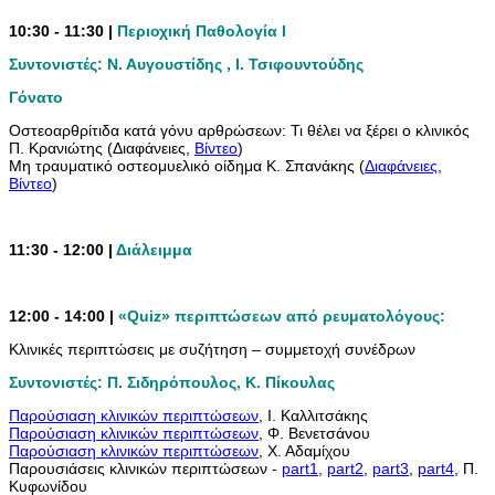
10:30 - 11:30 |
Περιοχική Παθολογία Ι
Συντονιστές: Ν. Αυγουστίδης , Ι. Τσιφουντούδης
Γόνατο
Οστεοαρθρίτιδα κατά γόνυ αρθρώσεων: Τι θέλει να ξέρει ο κλινικός
Π. Κρανιώτης (Διαφάνειες,
Βίντεο
)
Μη τραυματικό οστεομυελικό οίδημα Κ. Σπανάκης (
Διαφάνειες
,
Βίντεο
)
11:30 - 12:00 |
Διάλειμμα
12:00 - 14:00 |
«Quiz» περιπτώσεων από ρευματολόγους:
Κλινικές περιπτώσεις με συζήτηση – συμμετοχή συνέδρων
Συντονιστές: Π. Σιδηρόπουλος, Κ. Πίκουλας
Παρούσιαση κλινικών περιπτώσεων
, Ι. Καλλιτσάκης
Παρούσιαση κλινικών περιπτώσεων
, Φ. Βενετσάνου
Παρούσιαση κλινικών περιπτώσεων
, Χ. Αδαμίχου
Παρουσιάσεις κλινικών περιπτώσεων -
part1
,
part2
,
part3
,
part4
, Π.
Κυφωνίδου