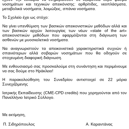
νοσημάτων και τεχνικών απεικόνισης: αρθρίτιδες, νεοπλάσματα,
μεταβολικά νοσήματα, λοιμώξεις, σπάνια νοσήματα.
Το Σχολείο έχει ως στόχο:
Να γίνει υπενθύμιση των βασικών απεικονιστικών μεθόδων αλλά και
των βασικών αρχών λειτουργίας των νέων «state of the art»
απεικονιστικών μεθόδων που εφαρμόζονται στη διάγνωση των
ασθενών με μυοσκελετικά νοσήματα.
Να αναγνωριστούν τα απεικονιστικά χαρακτηριστικά συχνών ή
σπανιότερων αλλά σοβαρών νοσημάτων που θα οδηγούν σε
στοχευμένη διαφορική διάγνωση.
Με ενθουσιασμό σας προσκαλούμε στη συνάντηση και περιμένουμε
να σας δούμε στο Ηράκλειο!
Η παρακολούθηση του Συνεδρίου αντιστοιχεί σε 22 μόρια
Συνεχιζόμενης
Ιατρικής Εκπαίδευσης (CME-CPD credits) που χορηγούνται από τον
Πανελλήνιο Ιατρικό Σύλλογο.
Με εκτίμηση,
Π. Σιδηρόπουλος
Α. Καραντάνας