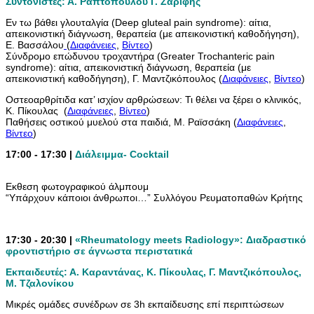
Συντονιστές: Α. Ραπτοπούλου Γ. Ζαρίφης
Εν τω βάθει γλουταλγία (Deep gluteal pain syndrome): αίτια,
απεικονιστική διάγνωση, θεραπεία (με απεικονιστική καθοδήγηση),
Ε. Βασσάλου
(
Διαφάνειες
,
Βίντεο
)
Σύνδρομο επώδυνου τροχαντήρα (Greater Trochanteric pain
syndrome): αίτια, απεικονιστική διάγνωση, θεραπεία (με
απεικονιστική καθοδήγηση), Γ. Μαντζικόπουλος (
Διαφάνειες
,
Βίντεο
)
Οστεοαρθρίτιδα κατ’ ισχίον αρθρώσεων: Τι θέλει να ξέρει ο κλινικός,
K. Πίκουλας (
Διαφάνειες
,
Βίντεο
)
Παθήσεις οστικού μυελού στα παιδιά, Μ. Ραϊσσάκη (
Διαφάνειες
,
Βίντεο
)
17:00 - 17:30 |
Διάλειμμα- Cocktail
Εκθεση φωτογραφικού άλμπουμ
“Υπάρχουν κάποιοι άνθρωποι…” Συλλόγου Ρευματοπαθών Κρήτης
17:30 - 20:30 |
«Rheumatology meets Radiology»: Διαδραστικό
φροντιστήριο σε άγνωστα περιστατικά
Εκπαιδευτές: Α. Kαραντάνας, Κ. Πίκουλας, Γ. Μαντζικόπουλος,
M. Tζαλονίκου
Μικρές ομάδες συνέδρων σε 3h εκπαίδευσης επί περιπτώσεων