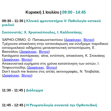
Kυριακή 1 Ιουλίου |
09:00 - 14:45
09:30 - 11:30 |
Κλινικό φροντιστήριο V: Παθολογία οστικού
μυελού
Συντονιστές: X. Xρυσικόπουλος, Ι. Καλλιτσάκης
SAPHO-CRMO, Ο. Παπακωνσταντίνου (
Διαφάνειες
,
Βίντεο
)
Τρέχουσα απεικόνιση στην οστεονέκρωση και σύνδρομο παροδικού
οστεομυελικού οιδήματος-μεταναστευτική οστεοπόρωση, Ε .
Βασσάλου (
Διαφάνειες
,
Βίντεο
)
Κατάγματα ανεπάρκειας: αίτια, εντόπιση, απεικόνιση, Κ. Σπανάκης
(
Διαφάνειες
,
Βίντεο
)
Απεικονιστικά ευρήματα στη χρόνια καταπόνηση των οστών, Ι.
Τσιφουντούδης (
Διαφάνειες
,
Βίντεο
)
Don’t touch me lesions στις απλές ακτινογραφίες, Ν. Τσαβαλάς
(
Διαφάνειες
,
Βίντεο
)
11:30 - 11:45 |
Διάλειμμα
11:45 - 12:45 |
Η Ρευματολογία συναντά την Ορθοπεδική