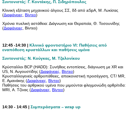
Συντονιστές: Γ. Κοντάκης, Π. Σιδηρόπουλος
Κλινική εξέταση μηχανικού άλγους ΣΣ, δδ από aSpA, Μ. Λυκίσας
(
Διαφάνειες
,
Βίντεο
)
Χρόνια πυελική αστάθεια: Διάγνωση και Θεραπεία, Θ. Τοσουνίδης
(
Διαφάνειες
, Βίντεο)
12:45 -14:30 |
Κλινικό φροντιστήριο VI: Παθήσεις από
εναπόθεση κρυστάλλων και παθήσεις υμένα
Συντονιστές: Ν. Κούγκας, Μ. Τζαλονίκου
Κρύσταλλοι BCP (ΗΑDD): Συνήθεις εντοπίσεις, διάγνωση με XR και
US, Ν. Αυγουστίδης (
Διαφάνειες
,
Βίντεο
)
Κρυσταλλογενείς αρθροπάθειες, απεικονιστική προσέγγιση, CT/ MR,
Ε. Αμανάκης (
Διαφάνειες
,
Βίντεο
)
Παθήσεις του αρθρικού υμένα που μιμούνται φλεγμονώδη αρθρίτιδα:
MRI, Α. Τζίνας (
Διαφάνειες
,
Βίντεο
)
14:30 - 14:45 |
Συμπεράσματα – wrap up