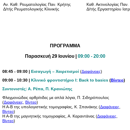
Αν. Καθ. Ρευματολογίας Παν. Κρήτης
Καθ. Ακτινολογίας Παν.
Δ/τής Ρευματολογικής Κλινικής
Δ/τής Εργαστηρίου Ιατρ
ΠΡΟΓΡΑΜΜΑ
Παρασκευή 29 Ιουνίου |
09:00 - 20:00
08:45 - 09:00 |
Εισαγωγή – Χαιρετισμοί
(
Διαφάνειες
)
09:00 - 10:30 |
Κλινικό φροντιστήριο I: Back to basics
(
Βίντεο
)
Συντονιστές: Α. Ρέπα, Π. Κρανιώτης
Φλεγμονώδεις αρθρίτιδες με απλά λόγια, Π. Σιδηρόπουλος
(
Διαφάνειες
,
Βίντεο
)
Η Α-Β της υπολογιστικής τομογραφίας, Κ. Σπανάκης (
Διαφάνειες
,
Βίντεο
)
Η Α-Β της μαγνητικής τομογραφίας, Α. Καραντάνας (
Διαφάνειες
,
Βίντεο
)