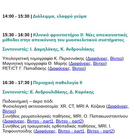
14:00 - 15:30 |
Διάλειμμα, ελαφρύ γεύμα
15:30 - 16:30 |
Κλινικό φροντιστήριο ΙΙ: Νέες απεικονιστικές
μέθοδοι στην απεικόνιση του μυοσκελετικού συστήματος
Συντονιστές: I. Δαμηλάκης, Κ. Ανδρουλάκης
Υπολογιστική τομογραφία Κ. Περισυνάκης (
Διαφάνειες
,
Βίντεο
)
Μαγνητική τομογραφία Θ. Μαρής (
Διαφάνειες
,
Βίντεο
)
PET/CT Γ. Παπαδάκης (
Διαφάνειες
,
Βίντεο
)
16:30 - 17:30 |
Περιοχική παθολογία ΙΙ
Συντονιστές: Ε. Ανδρουλιδάκης, Δ. Καρόκης
Ποδοκνημική – άκρο πόδι
Φυσιολογική ακτινοανατομία: XR, CT, MRI Α. Κόζανα (
Διαφάνειες
,
Βίντεο
)
Συνήθεις ρευματολογικές παθήσεις, MRI, Ο. Παπακωνσταντίνου
(
Διαφάνειες
,
Βίντεο - part1
,
Βίντεο - part2
)
Συνήθεις μη τραυματικές ορθοπεδικές παθήσεις, MRI, Ι.
Τσιφουντούδης (
Διαφάνειες
,
Βίντεο - part1
,
Βίντεο - part2
)