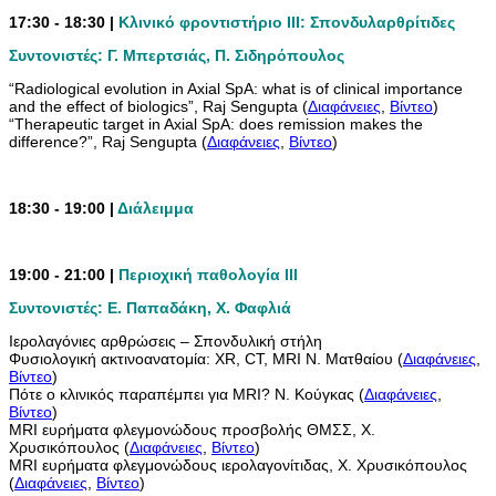
17:30 - 18:30 |
Κλινικό φροντιστήριο ΙΙΙ: Σπονδυλαρθρίτιδες
Συντονιστές: Γ. Μπερτσιάς, Π. Σιδηρόπουλος
“Radiological evolution in Axial SpA: what is of clinical importance
and the effect of biologics”, Raj Sengupta (
Διαφάνειες
,
Βίντεο
)
“Therapeutic target in Axial SpA: does remission makes the
difference?”, Raj Sengupta (
Διαφάνειες
,
Βίντεο
)
18:30 - 19:00 |
Διάλειμμα
19:00 - 21:00 |
Περιοχική παθολογία ΙΙΙ
Συντονιστές: Ε. Παπαδάκη, X. Φαφλιά
Ιερολαγόνιες αρθρώσεις – Σπονδυλική στήλη
Φυσιολογική ακτινοανατομία: XR, CT, MRI Ν. Ματθαίου (
Διαφάνειες
,
Βίντεο
)
Πότε ο κλινικός παραπέμπει για MRI? Ν. Κούγκας (
Διαφάνειες
,
Βίντεο
)
MRI ευρήματα φλεγμονώδους προσβολής ΘΜΣΣ, Χ.
Χρυσικόπουλος (
Διαφάνειες
,
Βίντεο
)
MRI ευρήματα φλεγμονώδους ιερολαγονίτιδας, Χ. Χρυσικόπουλος
(
Διαφάνειες
,
Βίντεο
)