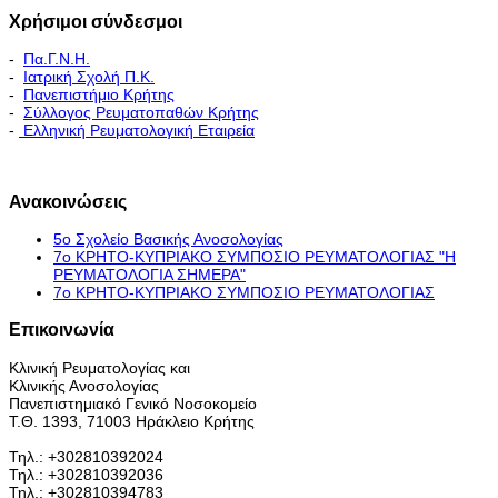
Χρήσιμοι σύνδεσμοι
-
Πα.Γ.Ν.Η.
-
Ιατρική Σχολή Π.Κ.
-
Πανεπιστήμιο Κρήτης
-
Σύλλογος Ρευματοπαθών Κρήτης
-
Ελληνική Ρευματολογική Εταιρεία
Εκπαιδευτικό Πρόγραμμα - Διακλινικές Συναντήσεις
Ανακοινώσεις
5ο Σχολείο Βασικής Ανοσολογίας
7ο ΚΡΗΤΟ-ΚΥΠΡΙΑΚΟ ΣΥΜΠΟΣΙΟ ΡΕΥΜΑΤΟΛΟΓΙΑΣ "H
ΡΕΥΜΑΤΟΛΟΓΙΑ ΣΗΜΕΡΑ"
7ο ΚΡΗΤΟ-ΚΥΠΡΙΑΚΟ ΣΥΜΠΟΣΙΟ ΡΕΥΜΑΤΟΛΟΓΙΑΣ
Επικοινωνία
Κλινική Ρευματολογίας και
Κλινικής Ανοσολογίας
Πανεπιστημιακό Γενικό Νοσοκομείο
Τ.Θ. 1393, 71003 Ηράκλειο Κρήτης
Τηλ.: +302810392024
Τηλ.: +302810392036
Τηλ.: +302810394783