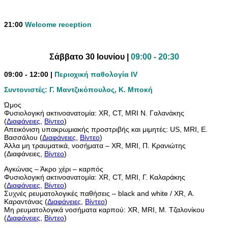
21:00
Welcome reception
Σάββατο 30 Ιουνίου |
09:00 - 20:30
09:00 - 12:00 |
Περιοχική παθολογία IV
Συντονιστές: Γ. Μαντζικόπουλος, Κ. Μποκή
Ώμος
Φυσιολογική ακτινοανατομία: XR, CT, MRI Ν. Γαλανάκης
(
Διαφάνειες
,
Βίντεο
)
Απεικόνιση υπακρωμιακής προστριβής και μιμητές: US, MRI, Ε.
Βασσάλου (
Διαφάνειες
,
Βίντεο
)
Άλλα μη τραυματικά, νοσήματα – XR, MRI, Π. Κρανιώτης
(Διαφάνειες,
Βίντεο
)
Αγκώνας – Άκρο χέρι – καρπός
Φυσιολογική ακτινοανατομία: XR, CT, MRI, Γ. Καλαράκης
(
Διαφάνειες
,
Βίντεο
)
Συχνές ρευματολογικές παθήσεις – black and white / XR, Α.
Καραντάνας (
Διαφάνειες
,
Βίντεο
)
Μη ρευματολογικά νοσήματα καρπού: XR, MRI, Μ. Τζαλονίκου
(
Διαφάνειες
,
Βίντεο
)