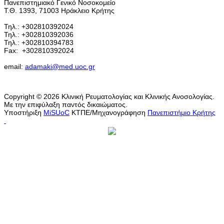
Πανεπιστημιακό Γενικό Νοσοκομείο
Τ.Θ. 1393, 71003 Ηράκλειο Κρήτης
Τηλ.: +302810392024
Τηλ.: +302810392036
Τηλ.: +302810394783
Fax:
+302810392024
email:
adamaki@med.uoc.gr
Copyright © 2026 Κλινική Ρευματολογίας και Κλινικής Ανοσολογίας.
Με την επιφύλαξη παντός δικαιώματος.
Υποστήριξη
MiSUoC
ΚΤΠΕ/Μηχανογράφηση
Πανεπιστήμιο Κρήτης