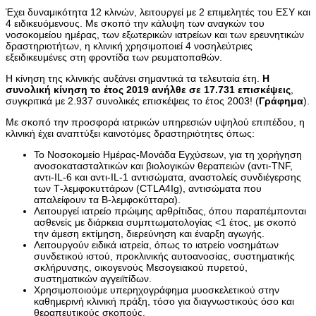
Έχει δυναμικότητα 12 κλινών, λειτουργεί με 2 επιμελητές του ΕΣΥ και
4 ειδικευόμενους. Με σκοπό την κάλυψη των αναγκών του
νοσοκομείου ημέρας, των εξωτερικών ιατρείων και των ερευνητικών
δραστηριοτήτων, η κλινική χρησιμοποιεί 4 νοσηλεύτριες
εξειδικευμένες στη φροντίδα των ρευματοπαθών.
Η κίνηση της κλινικής αυξάνει σημαντικά τα τελευταία έτη.
Η
συνολική κίνηση το έτος 2019 ανήλθε σε 17.731 επισκέψεις
,
συγκριτικά με 2.937 συνολικές επισκέψεις το έτος 2003! (
Γράφημα
).
Με σκοπό την προσφορά ιατρικών υπηρεσιών υψηλού επιπέδου, η
κλινική έχει αναπτύξει καινοτόμες δραστηριότητες όπως:
Το Νοσοκομείο Ημέρας-Μονάδα Εγχύσεων, για τη χορήγηση
ανοσοκατασταλτικών και βιολογικών θεραπειών (αντι-ΤΝF,
αντι-IL-6 και αντι-IL-1 αντισώματα, αναστολείς συνδιέγερσης
των Τ-λεμφοκυττάρων (CTLA4Ig), αντισώματα που
απαλείφουν τα Β-λεμφοκύτταρα).
Λειτουργεί ιατρείο πρώιμης αρθρίτιδας, όπου παραπέμπονται
ασθενείς με διάρκεια συμπτωματολογίας <1 έτος, με σκοπό
την άμεση εκτίμηση, διερεύνηση και έναρξη αγωγής.
Λειτουργούν ειδικά ιατρεία, όπως το ιατρείο νοσημάτων
συνδετικού ιστού, προκλινικής αυτοανοσίας, συστηματικής
σκλήρυνσης, οικογενούς Μεσογειακού πυρετού,
συστηματικών αγγειϊτίδων.
Χρησιμοποιούμε υπερηχογράφημα μυοσκελετικού στην
καθημερινή κλινική πράξη, τόσο για διαγνωστικούς όσο και
θεραπευτικούς σκοπούς.