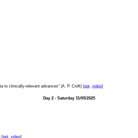
a to clinically-relevant advances” (A. P. Croft) [
ppt
,
video
]
Day 2 - Saturday 31/05/2025
 [
ppt
,
video
]