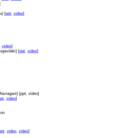
]
u) [
ppt
,
video
]
,
video
]
sigavdaki) [
ppt
,
video
]
Mavragani) [ppt, video]
pt
,
video
]
ion
ppt
,
video
,
video
]