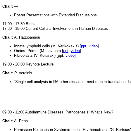
Chair
: —
Poster Presentations with Extended Discussions
17:00 - 17:30 Break
17:30 - 19:00 Current Cellular Involvement in Human Diseases
Chair
: A. Hatzioannou
Innate lymphoid cells (M. Verikokakis) [
ppt
,
video
]
Omics: Primer (M. Lavigne) [
ppt
,
video
]
Fibroblasts (V. Koliaraki) [ppt,
video
]
19:00 - 20:00 Keynote Lecture
Chair
: P. Verginis
“Single-cell analysis in RA-other diseases: next step in translating dat
09:00 - 11:00 Autoimmune Diseases’ Pathogenesis: What’s New?
Chair
: A. Repa
Remission-Relapses in Systemic Lupus Erythematosus (G. Bertsias)