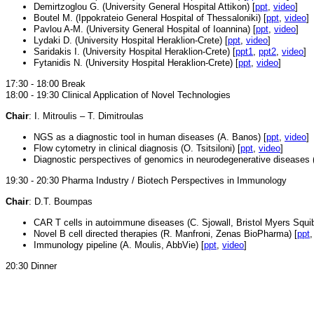
Demirtzoglou G. (University General Hospital Attikon) [
ppt
,
video
]
Boutel M. (Ippokrateio General Hospital of Thessaloniki) [
ppt
,
video
]
Pavlou A-M. (University General Hospital of Ioannina) [
ppt
,
video
]
Lydaki D. (University Hospital Heraklion-Crete) [
ppt
,
video
]
Saridakis I. (University Hospital Heraklion-Crete) [
ppt1
,
ppt2
,
video
]
Fytanidis N. (University Hospital Heraklion-Crete) [
ppt
,
video
]
17:30 - 18:00 Break
18:00 - 19:30 Clinical Application of Novel Technologies
Chair
: I. Mitroulis – T. Dimitroulas
NGS as a diagnostic tool in human diseases (A. Banos) [
ppt
,
video
]
Flow cytometry in clinical diagnosis (O. Tsitsiloni) [
ppt
,
video
]
Diagnostic perspectives of genomics in neurodegenerative diseases (
19:30 - 20:30 Pharma Industry / Biotech Perspectives in Immunology
Chair
: D.T. Boumpas
CAR T cells in autoimmune diseases (C. Sjowall, Bristol Myers Squib
Novel B cell directed therapies (R. Manfroni, Zenas BioPharma) [
ppt
Immunology pipeline (A. Moulis, AbbVie) [
ppt
,
video
]
20:30 Dinner