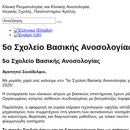
Κλινική Ρευματολογίας και Κλινικής Ανοσολογίας
Ιατρικής Σχολής, Πανεπιστημίου Κρήτης
5ο Σχολείο Βασικής Ανοσολογία
5ο Σχολείο Βασικής Ανοσολογίας
Αγαπητοί Συνάδελφοι,
Με μεγάλη χαρά σας καλούμε στο “5ο Σχολείο Βασικής Ανοσολογίας για
2025!
Η συνεργασία των κλινικών ιατρών με βασικούς επιστήμονες έχουν ρι
Οργανωμένες κοόρτες ασθενών συνδυασμένες με βιοτράπεζες περιφερι
Παράλληλα, η εφαρμογή σε ευρεία κλίμακα τεχνολογιών υψηλής απόδο
μηχανισμούς που συμμετέχουν στη γένεση των αυτοάνοσων νοσημάτων
σε καινοτόμες θεραπείες και διαγνωστικές μεθόδους, με τελικό σκοπ
φλεγμονώδη νοσήματα.
Το παρόν Σχολείο όπως και τα 4 προηγούμενα έχει ως στόχους: