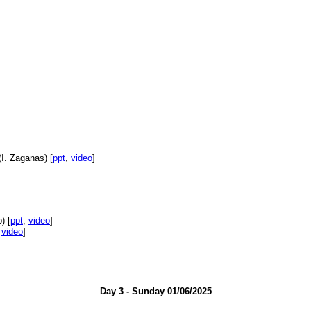
I. Zaganas) [
ppt
,
video
]
) [
ppt
,
video
]
,
video
]
Day 3 - Sunday 01/06/2025