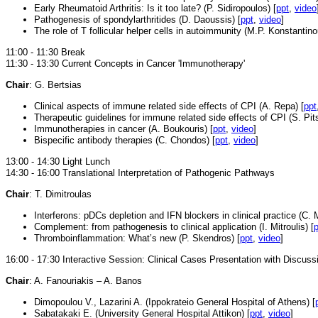
Early Rheumatoid Arthritis: Is it too late? (P. Sidiropoulos) [
ppt
,
video
Pathogenesis of spondylarthritides (D. Daoussis) [
ppt
,
video
]
The role of T follicular helper cells in autoimmunity (M.P. Konstantino
11:00 - 11:30 Break
11:30 - 13:30 Current Concepts in Cancer 'Immunotherapy'
Chair
: G. Bertsias
Clinical aspects of immune related side effects of CPI (A. Repa) [
ppt
Therapeutic guidelines for immune related side effects of CPI (S. Pit
Immunotherapies in cancer (A. Boukouris) [
ppt
,
video
]
Bispecific antibody therapies (C. Chondos) [
ppt
,
video
]
13:00 - 14:30 Light Lunch
14:30 - 16:00 Translational Interpretation of Pathogenic Pathways
Chair
: T. Dimitroulas
Interferons: pDCs depletion and IFN blockers in clinical practice (C. 
Complement: from pathogenesis to clinical application (I. Mitroulis) [
p
Thromboinflammation: What’s new (P. Skendros) [
ppt
,
video
]
16:00 - 17:30 Interactive Session: Clinical Cases Presentation with Discuss
Chair
: A. Fanouriakis – A. Banos
Dimopoulou V., Lazarini A. (Ippokrateio General Hospital of Athens) [
Sabatakaki E. (University General Hospital Attikon) [
ppt
,
video
]