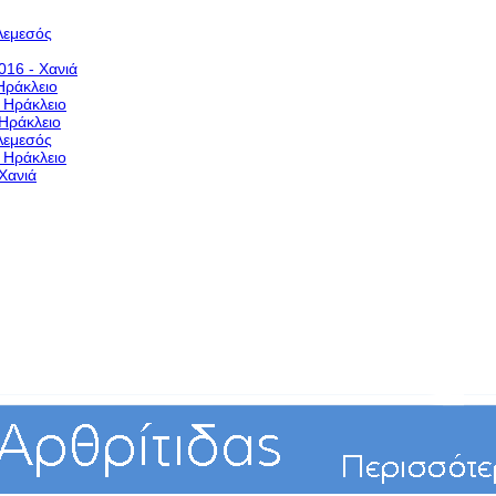
Λεμεσός
016 - Χανιά
Ηράκλειο
- Ηράκλειο
 Ηράκλειο
Λεμεσός
- Ηράκλειο
Χανιά