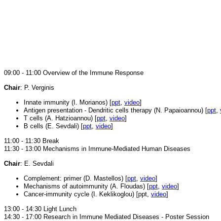
09:00 - 11:00 Overview of the Immune Response
Chair
: P. Verginis
Innate immunity (I. Morianos) [
ppt
,
video
]
Antigen presentation - Dendritic cells therapy (N. Papaioannou) [
ppt
,
T cells (A. Hatzioannou) [
ppt
,
video
]
B cells (E. Sevdali) [
ppt
,
video
]
11:00 - 11:30 Break
11:30 - 13:00 Mechanisms in Immune-Mediated Human Diseases
Chair
: E. Sevdali
Complement: primer (D. Mastellos) [
ppt
,
video
]
Mechanisms of autoimmunity (A. Floudas) [
ppt
,
video
]
Cancer-immunity cycle (I. Keklikoglou) [ppt,
video
]
13:00 - 14:30 Light Lunch
14:30 - 17:00 Research in Immune Mediated Diseases - Poster Session