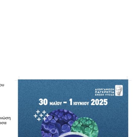
ίου
 γνώση
νοσα