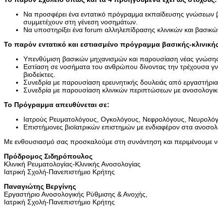
Να προσφέρει ένα εντατικό πρόγραμμα εκπαίδευσης γνώσεων β
συμμετέχουν στη γένεση νοσημάτων.
Να υποστηρίξει ένα forum αλληλεπίδρασης κλινικών και βασικ
Το παρόν εντατικό και εστιασμένο πρόγραμμα βασικής-κλινική
Υπενθύμιση βασικών μηχανισμών και παρουσίαση νέας γνώσης 
Εστίαση σε νοσήματα του ανθρώπου δίνοντας την τρέχουσα γνώ
βιοδείκτες.
Συνεδρία με παρουσίαση ερευνητικής δουλειάς από εργαστήρια
Συνεδρία με παρουσίαση κλινικών περιπτώσεων με ανοσολογικ
Το Πρόγραμμα απευθύνεται σε:
Ιατρούς Ρευματολόγους, Ογκολόγους, Νεφρολόγους, Νευρολόγ
Επιστήμονες βιοϊατρικών επιστημών με ενδιαφέρον στα ανοσ
Με ενθουσιασμό σας προσκαλούμε στη συνάντηση και περιμένουμε ν
Πρόδρομος Σιδηρόπουλος
Κλινική Ρευματολογίας-Κλινικής Ανοσολογίας
Ιατρική Σχολή-Πανεπιστήμιο Κρήτης
Παναγιώτης Βεργίνης
Εργαστήριο Ανοσολογικής Ρύθμισης & Ανοχής,
Ιατρική Σχολή-Πανεπιστήμιο Κρήτης