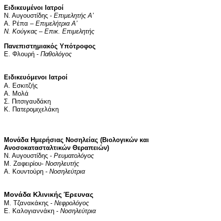
Ειδικευμένοι Ιατροί
Ν. Αυγουστίδης -
Επιμελητής
A
’
Α. Ρέπα –
Επιμελήτρια
A
’
Ν. Κούγκας – Επικ. Επιμελητής
Πανεπιστημιακός Υπότροφος
Ε. Φλουρή -
Παθολόγος
Ειδικευόμενοι Ιατροί
Α. Εσκιτζής
Α. Μολά
Σ. Πιτσιγαυδάκη
Κ. Πατερομιχελάκη
Μονάδα Ημερήσιας Νοσηλείας (Βιολογικών και
Ανοσοκατασταλτικών Θεραπειών)
Ν. Αυγουστίδης -
Ρευματολόγος
Μ. Ζαφειρίου-
Νοσηλευτής
Α. Κουντούρη -
Νοσηλεύτρια
Μονάδα Κλινικής Έρευνας
Μ. Τζανακάκης -
Νεφρολόγος
Ε. Καλογιαννάκη -
Νοσηλεύτρια