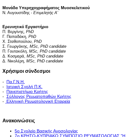
Μονάδα Υπερηχογραφήματος Μυοσκελετικού
Ν. Αυγουστίδης -
Επιμελητής
A
’
Ερευνητικό Εργαστήριο
Π. Βεργίνης,
PhD
Γ. Παπαδάκη,
PhD
Χ. Σταθοπούλου,
PhD
Σ. Γεωργάκης,
MSc, PhD candidate
Π. Γουτακόλη,
MSc, PhD candidate
Δ. Κοσμαρά,
MSc, PhD candidate
Δ. Νικολέρη,
MSc, PhD candidate
Χρήσιμοι σύνδεσμοι
-
Πα.Γ.Ν.Η.
-
Ιατρική Σχολή Π.Κ.
-
Πανεπιστήμιο Κρήτης
-
Σύλλογος Ρευματοπαθών Κρήτης
-
Ελληνική Ρευματολογική Εταιρεία
Εκπαιδευτικό Πρόγραμμα - Διακλινικές Συναντήσεις
Ανακοινώσεις
5ο Σχολείο Βασικής Ανοσολογίας
7ο ΚΡΗΤΟ-ΚΥΠΡΙΑΚΟ ΣΥΜΠΟΣΙΟ ΡΕΥΜΑΤΟΛΟΓΙΑΣ "H