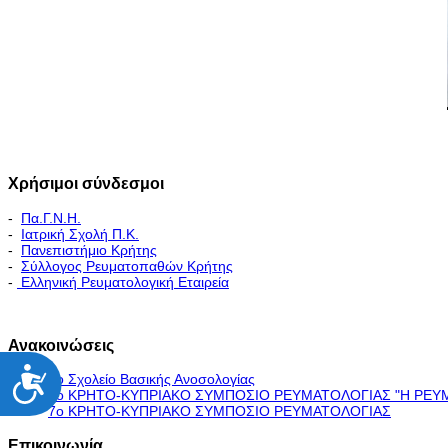
Χρήσιμοι σύνδεσμοι
-
Πα.Γ.Ν.Η.
-
Ιατρική Σχολή Π.Κ.
-
Πανεπιστήμιο Κρήτης
-
Σύλλογος Ρευματοπαθών Κρήτης
-
Ελληνική Ρευματολογική Εταιρεία
Εκπαιδευτικό Πρόγραμμα - Διακλινικές Συναντήσεις
Ανακοινώσεις
Προσιτότητα
5ο Σχολείο Βασικής Ανοσολογίας
7ο ΚΡΗΤΟ-ΚΥΠΡΙΑΚΟ ΣΥΜΠΟΣΙΟ ΡΕΥΜΑΤΟΛΟΓΙΑΣ "H ΡΕΥ
7ο ΚΡΗΤΟ-ΚΥΠΡΙΑΚΟ ΣΥΜΠΟΣΙΟ ΡΕΥΜΑΤΟΛΟΓΙΑΣ
Επικοινωνία