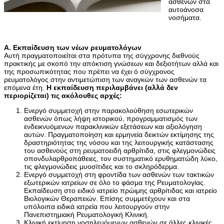
ασθενών στα
αυτοάνοσα
νοσήματα.
Α. Εκπαίδευση των νέων ρευματολόγων
Αυτή πραγματοποιείται στα πρότυπα της σύγχρονης διεθνούς
πρακτικής με σκοπό την απόκτιση γνώσεων και δεξιοτήτων αλλά και
της προσωπικότητας που πρέπει να έχει ό σύγχρονος
ρευματολόγος στην αντιμετώπιση των αναγκών των ασθενών τα
επόμενα έτη.
Η εκπαίδευση περιλαμβάνει (αλλά δεν
περιορίζεται) τις ακόλουθες αρχές:
Ενεργό συμμετοχή στην παρακολούθηση εσωτερικών
ασθενών όπως λήψη ιστορικού, προγραμματισμός των
ενδεικνυόμενων παρακλινικών εξετάσεων και αξιολόγηση
αυτών. Πραγματοποίηση και ερμηνεία δεικτών εκτίμησης της
δραστηριότητας της νόσου και της λειτουργικής κατάστασης
του ασθενούς στη ρευματοειδή αρθρίτιδα, στις φλεγμονώδεις
σπονδυλαρθροπάθειες, τον συστηματικό ερυθηματώδη λύκο,
τις φλεγμονώδεις μυοσίτιδες και το σκληρόδερμα.
Ενεργό συμμετοχή στη φροντίδα των ασθενών των τακτικών
εξωτερικών ιατρείων σε όλο το φάσμα της Ρευματολογίας.
Εκπαίδευση στο ειδικό ιατρείο πρώιμης αρθρίτιδας και ιατρείο
Βιολογικών Θεραπειών. Επίσης συμμετέχουν και στα
υπόλοιπα ειδικά ιατρεία που λειτουργούν στην
Πανεπιστημιακή Ρευματολογική Κλινική.
Κλινική εκτίμηση νοσηλευόμενων ασθενών σε άλλες κλινικές