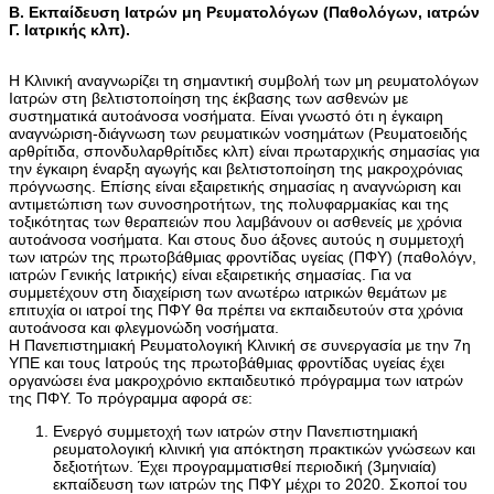
Β. Εκπαίδευση Ιατρών μη Ρευματολόγων (Παθολόγων, ιατρών
Γ. Ιατρικής κλπ).
Η Κλινική αναγνωρίζει τη σημαντική συμβολή των μη ρευματολόγων
Ιατρών στη βελτιστοποίηση της έκβασης των ασθενών με
συστηματικά αυτοάνοσα νοσήματα. Είναι γνωστό ότι η έγκαιρη
αναγνώριση-διάγνωση των ρευματικών νοσημάτων (Ρευματοειδής
αρθρίτιδα, σπονδυλαρθρίτιδες κλπ) είναι πρωταρχικής σημασίας για
την έγκαιρη έναρξη αγωγής και βελτιστοποίηση της μακροχρόνιας
πρόγνωσης. Επίσης είναι εξαιρετικής σημασίας η αναγνώριση και
αντιμετώπιση των συνοσηροτήτων, της πολυφαρμακίας και της
τοξικότητας των θεραπειών που λαμβάνουν οι ασθενείς με χρόνια
αυτοάνοσα νοσήματα. Και στους δυο άξονες αυτούς η συμμετοχή
των ιατρών της πρωτοβάθμιας φροντίδας υγείας (ΠΦΥ) (παθολόγν,
ιατρών Γενικής Ιατρικής) είναι εξαιρετικής σημασίας. Για να
συμμετέχουν στη διαχείριση των ανωτέρω ιατρικών θεμάτων με
επιτυχία οι ιατροί της ΠΦΥ θα πρέπει να εκπαιδευτούν στα χρόνια
αυτοάνοσα και φλεγμονώδη νοσήματα.
Η Πανεπιστημιακή Ρευματολογική Κλινική σε συνεργασία με την 7η
ΥΠΕ και τους Ιατρούς της πρωτοβάθμιας φροντίδας υγείας έχει
οργανώσει ένα μακροχρόνιο εκπαιδευτικό πρόγραμμα των ιατρών
της ΠΦΥ. Το πρόγραμμα αφορά σε:
Ενεργό συμμετοχή των ιατρών στην Πανεπιστημιακή
ρευματολογική κλινική για απόκτηση πρακτικών γνώσεων και
δεξιοτήτων. Έχει προγραμματισθεί περιοδική (3μηνιαία)
εκπαίδευση των ιατρών της ΠΦΥ μέχρι το 2020. Σκοποί του