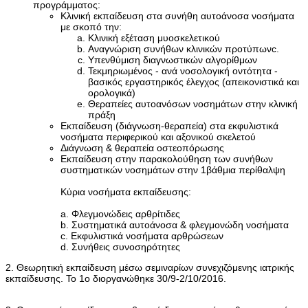
προγράμματος:
Κλινική εκπαίδευση στα συνήθη αυτοάνοσα νοσήματα
με σκοπό την:
Κλινική εξέταση μυοσκελετικού
Αναγνώριση συνήθων κλινικών προτύπωνc.
Υπενθύμιση διαγνωστικών αλγορίθμων
Τεκμηριωμένος - ανά νοσολογική οντότητα -
βασικός εργαστηρικός έλεγχος (απεικονιστικά και
ορολογικά)
Θεραπείες αυτοανόσων νοσημάτων στην κλινική
πράξη
Εκπαίδευση (διάγνωση-θεραπεία) στα εκφυλιστικά
νοσήματα περιφερικού και αξονικού σκελετού
Διάγνωση & θεραπεία οστεοπόρωσης
Εκπαίδευση στην παρακολούθηση των συνήθων
συστηματικών νοσημάτων στην 1βάθμια περίθαλψη
Κύρια νοσήματα εκπαίδευσης:
a. Φλεγμονώδεις αρθρίτιδες
b. Συστηματικά αυτοάνοσα & φλεγμονώδη νοσήματα
c. Εκφυλιστικά νοσήματα αρθρώσεων
d. Συνήθεις συνοσηρότητες
2. Θεωρητική εκπαίδευση μέσω σεμιναρίων συνεχιζόμενης ιατρικής
εκπαίδευσης. Το 1ο διοργανώθηκε 30/9-2/10/2016.