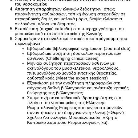
του νοσοκομείου.
Απόκτηση απαραίτητων κλινικών δεξιοτήτων, όπως
παρακέντηση αρθρώσεων, τοπική έγχυση στεροειδών σε
περιαρθρικές δομές και μαλακά μόρια, βιοψία ελάσσονα
σιελογόνου αδένα και δέρματος.
Εκπαίδευση (αρχικό επίπεδο) στο υπερηχογράφημα του
μυοσκελετικού στο ειδικό ιατρείο της Κλινικής.
Συμμετέχουν στο αναλυτικό εκπαιδευτικό πρόγραμμα που
περιλαμβάνει:
Εβδομαδιαία βιβλιογραφική ενημέρωση (Journal club)
Εβδομαδιαία συζήτηση δύσκολων περιπτώσεων
ασθενών (Challenging clinical cases)
Μηνιαία συζήτηση περιπτώσεων ασθενών με
ακτινολόγους του μυοσκελετικού, νεφρολόγους,
πνευμονολόγους-μονάδα εντατικής θεραπείας,
ορθοπεδικούς (Meet the expert sessions)
Εξοικείωση με την αναζήτηση πληροφοριών στη
σύγχρονη διεθνή βιβλιογραφία και ανάπτυξη κριτικής
θεώρησης της βιβλιογραφίας.
Συμμετοχή σε εκπαιδευτικές δραστηριότητες στα
πλαίσια του νοσοκομείου, της Ελληνικής
Ρευματολογικής Εταιρείας και των επιστημονικών
συναντήσεων που διοργανώνει η κλινική («Θερινό
Σχολείο Ακτινολογίας Μυοσκελετικού», «Κρητο-
Κυπριακό Συμπόσιο Ρευματολογίας», κα).