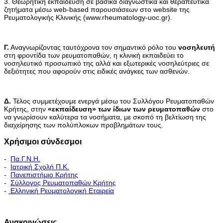
3. Θεωρητική εκπαίδευση σε βασικά διαγνωστικά και θεραπευτικά
ζητήματα μέσω web-based παρουσιάσεων στο website της
Ρευματολογικής Κλινικής (www.rheumatology-uoc.gr).
Γ.
Αναγνωρίζοντας ταυτόχρονα τον σημαντικό ρόλο του
νοσηλευτή
στη φροντίδα των ρευματοπαθών, η κλινική εκπαιδεύει το
νοσηλευτικό προσωπικό της αλλά και εξωτερικές νοσηλεύτριες σε
δεξιότητες που αφορούν στις ειδικές ανάγκες των ασθενών.
Δ.
Τέλος συμμετέχουμε ενεργά μέσω του Συλλόγου Ρευματοπαθών
Κρήτης, στην
«εκπαίδευση» των ίδιων των ρευματοπαθών
στο
να γνωρίσουν καλύτερα τα νοσήματα, με σκοπό τη βελτίωση της
διαχείρησης των πολύπλοκων προβλημάτων τους.
Χρήσιμοι σύνδεσμοι
-
Πα.Γ.Ν.Η.
-
Ιατρική Σχολή Π.Κ.
-
Πανεπιστήμιο Κρήτης
-
Σύλλογος Ρευματοπαθών Κρήτης
-
Ελληνική Ρευματολογική Εταιρεία
Εκπαιδευτικό Πρόγραμμα - Διακλινικές Συναντήσεις
Ανακοινώσεις