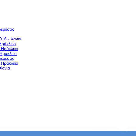
Λεμεσός
016 - Χανιά
Ηράκλειο
- Ηράκλειο
 Ηράκλειο
Λεμεσός
- Ηράκλειο
Χανιά