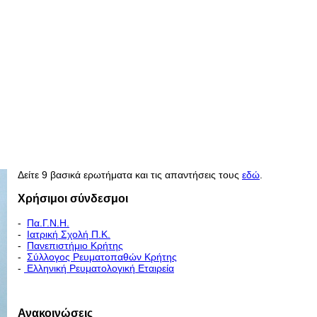
Δείτε 9 βασικά ερωτήματα και τις απαντήσεις τους
εδώ
.
Χρήσιμοι σύνδεσμοι
-
Πα.Γ.Ν.Η.
-
Ιατρική Σχολή Π.Κ.
-
Πανεπιστήμιο Κρήτης
-
Σύλλογος Ρευματοπαθών Κρήτης
-
Ελληνική Ρευματολογική Εταιρεία
Εκπαιδευτικό Πρόγραμμα - Διακλινικές Συναντήσεις
Ανακοινώσεις