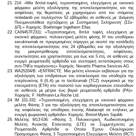
214: «Μία διπλά-τυφλή, τυχαιοποιημένη, ελεγχόμενη με εικονικό
φάρμακο μελέτη αξιολόγησης της αποτελεσματικότητας και της
ασφάλειας της θεραπείας με χορηγούμενο από του στόματος
nintedanib για τουλάχιστον 52 εβδομάδες σε ασθενείς με ‘Διάμεση
Πνευμονοπάθεια σχετιζόμενη με Συστηματική Σκλήρυνση’ (ΣΣκ-
ΔΠ).» Χορηγός: Boehringer Ingelheim Ellas.
CAIN457F2311: «Τυχαιοποιημένη, διπλά τυφλή, ελεγχόμενη με
εικονικό φάρμακο, πολυκεντρική μελέτη φάσης ΙΙΙ του υποδόριου
secukinumab σε προγεμισμένες σύριγγες με σκοπό την κατάδειξη
της αποτελεσματικότητας στις 24 εβδομάδες και την αξιολόγηση
της μακροπρόθεσμης αποτελεσματικότητας, ασφάλειας,
ανεκτικότητας και χρηστικότητας για έως και 5 έτη, σε ασθενείς με
ενεργό ρευματοειδή αρθρίτιδα και ανεπαρκή ανταπόκριση στους
αντι-TNFα παράγοντες» Χορηγός: Novartis Pharma Services AG.
WΑ25204/Β: «ENTRACTE: Μια μελέτη κλινικών εκβάσεων για την
αξιολόγηση των επιδράσεων του αποκλεισμού του υποδοχέα της
ιντερλευκίνης 6 (IL-6) με το tocilizumab (TCZ) συγκριτικά με την
ετανερσέπτη (ETA) στο ποσοστό των καρδιαγγειακών επεισοδίων
σε ασθενείς με μέτρια έως βαριά ρευματοειδή αρθρίτιδα (ΡΑ)».
Χορηγός: F. Hoffmann-La Roche Ltd.
ΙΜ 101-332: «Τυχαιοποιημένη, ελεγχόμενη με εικονικό φάρμακο
μελέτη Φάσης 3 για την αξιολόγηση της αποτελεσματικότητας και
της ασφάλειας της υποδόριας ένεσης Abatacept σε ενήλικες με
ενεργή ψωριασική αρθρίτιδα» Χορηγός: Bristol-Myers Squibb
Μελέτης Μ13-536: «Φάσης 3, Πολυκεντρική, Κωδικοποιημένη
Μελέτη Ανοικτής Επέκτασης (LTE) σε Συμμετέχοντες με
Ρευματοειδή Αρθρίτιδα οι Οποίοι Έχουν Ολοκληρώσει
Προηγούμενη Φάσης 3 Τυχαιοποιημένη Ελεγχόμενη Μελέτη (RCT)