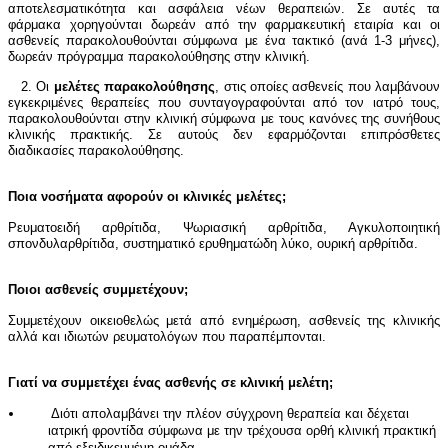
αποτελεσματικότητα και ασφάλεια νέων θεραπειών. Σε αυτές τα
φάρμακα χορηγούνται δωρεάν από την φαρμακευτική εταιρία και οι
ασθενείς παρακολουθούνται σύμφωνα με ένα τακτικό (ανά 1-3 μήνες),
δωρεάν πρόγραμμα παρακολούθησης στην κλινική.
2. Οι
μελέτες παρακολούθησης
, στις οποίες ασθενείς που λαμβάνουν
εγκεκριμένες θεραπείες που συνταγογραφούνται από τον ιατρό τους,
παρακολουθούνται στην κλινική σύμφωνα με τους κανόνες της συνήθους
κλινικής πρακτικής. Σε αυτούς δεν εφαρμόζονται επιπρόσθετες
διαδικασίες παρακολούθησης.
Ποια νοσήματα αφορούν οι κλινικές μελέτες;
Ρευματοειδή αρθρίτιδα, Ψωριασική αρθρίτιδα, Αγκυλοποιητική
σπονδυλαρθρίτιδα, συστηματικό ερυθηματώδη λύκο, ουρική αρθρίτιδα.
Ποιοι ασθενείς συμμετέχουν;
Συμμετέχουν οικειοθελώς μετά από ενημέρωση, ασθενείς της κλινικής
αλλά και ιδιωτών ρευματολόγων που παραπέμπονται.
Γιατί να συμμετέχει ένας ασθενής σε κλινική μελέτη;
Διότι απολαμβάνει την πλέον σύγχρονη θεραπεία και δέχεται
ιατρική φροντίδα σύμφωνα με την τρέχουσα ορθή κλινική πρακτική
από εξειδικευμένη ομάδα