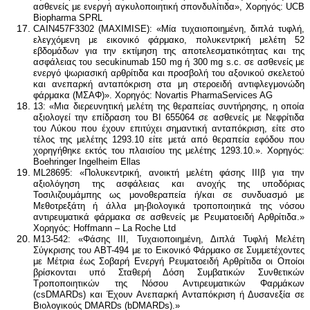
ασθενείς με ενεργή αγκυλοποιητική σπονδυλίτιδα», Χορηγός: UCB
Biopharma SPRL
CAIN457F3302 (MAXIMISE): «Mία τυχαιοποιημένη, διπλά τυφλή,
ελεγχόμενη με εικονικό φάρμακο, πολυκεντρική μελέτη 52
εβδομάδων για την εκτίμηση της αποτελεσματικότητας και της
ασφάλειας του secukinumab 150 mg ή 300 mg s.c. σε ασθενείς με
ενεργό ψωριασική αρθρίτιδα και προσβολή του αξονικού σκελετού
και ανεπαρκή ανταπόκριση στα μη στεροειδή αντιφλεγμονώδη
φάρμακα (ΜΣΑΦ)». Χορηγός: Novartis PharmaServices AG
13: «Μια διερευνητική μελέτη της θεραπείας συντήρησης, η οποία
αξιολογεί την επίδραση του BI 655064 σε ασθενείς με Νεφρίτιδα
του Λύκου που έχουν επιτύχει σημαντική ανταπόκριση, είτε στο
τέλος της μελέτης 1293.10 είτε μετά από θεραπεία εφόδου που
χορηγήθηκε εκτός του πλαισίου της μελέτης 1293.10.». Χορηγός:
Boehringer Ingelheim Ellas
ML28695: «Πολυκεντρική, ανοικτή μελέτη φάσης ΙΙΙβ για την
αξιολόγηση της ασφάλειας και ανοχής της υποδόριας
Τοσιλιζουμάμπης ως μονοθεραπεία ή/και σε συνδυασμό με
Μεθοτρεξάτη ή άλλα μη-βιολογικά τροποποιητικά της νόσου
αντιρευματικά φάρμακα σε ασθενείς με Ρευματοειδή Αρθρίτιδα.»
Χορηγός: Hoffmann – La Roche Ltd
M13-542: «Φάσης ΙΙΙ, Τυχαιοποιημένη, Διπλά Τυφλή Μελέτη
Σύγκρισης του ABT-494 με το Εικονικό Φάρμακο σε Συμμετέχοντες
με Μέτρια έως Σοβαρή Ενεργή Ρευματοειδή Αρθρίτιδα οι Οποίοι
βρίσκονται υπό Σταθερή Δόση Συμβατικών Συνθετικών
Τροποποιητικών της Νόσου Αντιρευματικών Φαρμάκων
(csDMARDs) και Έχουν Ανεπαρκή Ανταπόκριση ή Δυσανεξία σε
Βιολογικούς DMARDs (bDMARDs).»