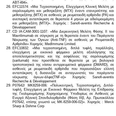
ABT-494».
EFC11574: «Μια Τυχαιοποιημένη, Ελεγχόμενη Κλινική Μελέτη με
σαριλουμάμπη και μεθοτρεξάτη (MTX) έναντι ετανερσέπτης και
μεθοτρεξάτης (MTX) σε ασθενείς με ρευματοειδή αρθρίτιδα (ΡΑ) και
ανεπαρκή ανταπόκριση σε θεραπεία 4 μηνών με αδαλιμουμάμπη
και μεθοτρεξάτη (MTX)». Χορηγός : Sanofi-aventis Recherche &
Développement
CD IA-CAM-3001-1107: «Μία Διερευνητική Μελέτη Φάσης ΙΙ του
Mavrilimumab σε σύγκριση με τη θεραπεία έναντι του Παράγοντα
Νέκρωσης των Όγκων (Anti‑ΤΝF) σε ασθενείς με Ρευματοειδή
Αρθρίτιδα» Χορηγός: MedImmune Limited.
EFC10832: «Μια τυχαιοποιημένη, διπλά τυφλή, παράλληλη,
ελεγχόμενη με εικονικό φάρμακο μελέτη αξιολόγησης της
αποτελεσματικότητας και της ασφάλειας της σαριλουμάμπης
(sarilumab) που προστίθεται σε θεραπεία με μη βιολογικά
τροποποιητικά της νόσου αντιρρευματικά φάρμακα (DMARD), σε
ασθενείς με ρευματοειδή αρθρίτιδα που παρουσιάζουν ελλιπή
ανταπόκριση ή δυσανεξία σε ανταγωνιστές του παράγοντα
νέκρωσης όγκων-άλφα(TNF-α)» Χορηγός: Sanofi-aventis
Recherche & Développement
P07642/ MK8259-006: «Πολυκεντρική, Τυχαιοποιημένη, Διπλά-
τυφλή, Ελεγχόμενη με Εικονικό Φάρμακο Μελέτη της Επίδρασης
της Γκολιμουμάμπης Χορηγούμενης Υποδορίως σε Ασθενείς με
Ενεργό Αξονική Σπονδυλαρθρίτιδα (Φάση ΙΙΙβ, Αρ. Πρωτοκόλλου
P07642, επίσης γνωστό ως MK-8259-006-02)». Xορηγός : Merck
Sharp & Dohme Corp