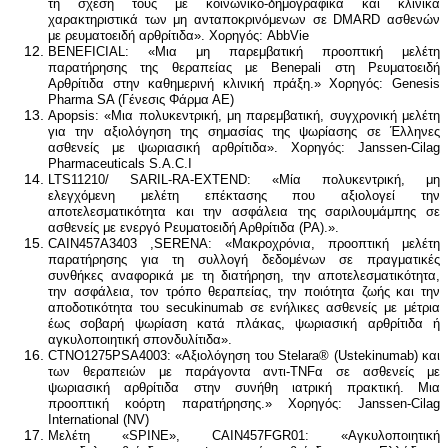
τη σχέση τους με κοινωνικο-δημογραφικά και κλινικά
χαρακτηριστικά των μη ανταποκρινόμενων σε DMARD ασθενών
με ρευματοειδή αρθρίτιδα». Χορηγός: AbbVie
BENEFICIAL: «Μια μη παρεμβατική προοπτική μελέτη
παρατήρησης της θεραπείας με Benepali στη Ρευματοειδή
Αρθρίτιδα στην καθημερινή κλινική πράξη.» Χορηγός: Genesis
Pharma SA (Γένεσις Φάρμα ΑΕ)
Apopsis: «Μια πολυκεντρική, μη παρεμβατική, συγχρονική μελέτη
για την αξιολόγηση της σημασίας της ψωρίασης σε Έλληνες
ασθενείς με ψωριασική αρθρίτιδα». Χορηγός: Janssen-Cilag
Pharmaceuticals S.A.C.I
LTS11210/ SARIL-RA-EXTEND: «Μία πολυκεντρική, μη
ελεγχόμενη μελέτη επέκτασης που αξιολογεί την
αποτελεσματικότητα και την ασφάλεια της σαριλουμάμπης σε
ασθενείς με ενεργό Ρευματοειδή Αρθρίτιδα (ΡΑ).».
CAIN457A3403 ,SERENA: «Μακροχρόνια, προοπτική μελέτη
παρατήρησης για τη συλλογή δεδομένων σε πραγματικές
συνθήκες αναφορικά με τη διατήρηση, την αποτελεσματικότητα,
την ασφάλεια, τον τρόπο θεραπείας, την ποιότητα ζωής και την
αποδοτικότητα του secukinumab σε ενήλικες ασθενείς με μέτρια
έως σοβαρή ψωρίαση κατά πλάκας, ψωριασική αρθρίτιδα ή
αγκυλοποιητική σπονδυλίτιδα».
CTNO1275PSA4003: «Αξιολόγηση του Stelara® (Ustekinumab) και
των θεραπειών με παράγοντα αντι-TNFα σε ασθενείς με
ψωριασική αρθρίτιδα στην συνήθη ιατρική πρακτική. Μια
προοπτική κοόρτη παρατήρησης.» Χορηγός: Janssen-Cilag
International (NV)
Μελέτη «SPINE», CAIN457FGR01: «Αγκυλοποιητική