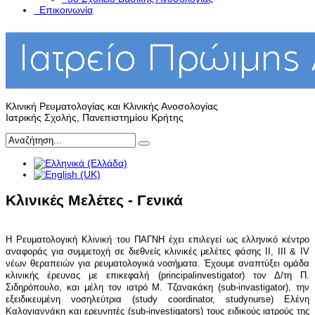
Επικοινωνία
Κλινική Ρευματολογίας και Κλινικής Ανοσολογίας
Ιατρικής Σχολής, Πανεπιστημίου Κρήτης
Κλινικές Μελέτες - Γενικά
Η Ρευματολογική Κλινική του ΠΑΓΝΗ έχει επιλεγεί ως ελληνικό κέντρο
αναφοράς για συμμετοχή σε διεθνείς κλινικές μελέτες φάσης ΙΙ, ΙΙΙ & ΙV
νέων θεραπειών για ρευματολογικά νοσήματα. Έχουμε αναπτύξει ομάδα
κλινικής έρευνας με επικεφαλή (
principal
investigator
) τον Δ/τη Π.
Σιδηρόπουλο, και μέλη τον ιατρό Μ. Τζανακάκη (
sub
-
invastigator
), την
εξειδικευμένη νοσηλεύτρια (study coordinator,
study
nurse
) Ελένη
Καλογιαννάκη και ερευνητές (
sub
-
investigators
) τους ειδικούς ιατρούς της