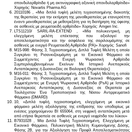
σπονδυλαρθρίτιδα ή μη ακτινογραφική αξονική σπονδυλαρθρίτιδα»
Χορηγός: Novartis Pharma AG
20110186 , «Μια διπλά τυφλή µελέτη τυχαιοποιημένης διακοπής
της θεραπείας για την εκτίμηση της μονοθεραπείας με ετανερσέπτη
έναντι μονοθεραπείας με μεθοτρεξάτη για τη διατήρηση της ύφεσης
σε ασθενείς με ρευματοειδή αρθρίτιδα» Χορηγός: Amgen Inc.
LTS11210/ SARIL-RA-EXTEND , «Μία πολυκεντρική, μη
ελεγχόμενη μελέτη επέκτασης που αξιολογεί την
αποτελεσματικότητα και την ασφάλεια της σαριλουμάμπης σε
ασθενείς με ενεργό Ρευματοειδή Αρθρίτιδα (ΡΑ)» Χορηγός: Sanofi
M15-998: Φάσης 3, Τυχαιοποιημένη, Διπλά Τυφλή Μελέτη η οποία
Συγκρίνει τη Ρισανκιζουμάμπη με το Εικονικό Φάρμακο σε
Συμμετέχοντες με Ενεργή Ψωριασική Αρθρίτιδα
Συμπεριλαμβανομένων Εκείνων Με Ιστορικό Ανεπαρκούς
Ανταπόκρισης ή Δυσανεξίας σε Βιολογική Θεραπεία(ες)
M16-011: Φάσης 3, Τυχαιοποιημένη, Διπλά Τυφλή Μελέτη η οποία
Συγκρίνει τη Ρισανκιζουμάμπη με το Εικονικό Φάρμακο σε
Συμμετέχοντες με Ενεργή Ψωριασική Αρθρίτιδα (PsA) με Ιστορικό
Ανεπαρκούς Ανταπόκρισης ή Δυσανεξίας σε Θεραπεία με
Τουλάχιστον Ένα Τροποποιητικό της Νόσου Αντιρρευματικό
Φάρμακο (DMARD)
10, «Διπλά τυφλή, τυχαιοποιημένη, ελεγχόμενη με εικονικό
φάρμακο μελέτη αξιολόγησης της επίδρασης του υποδορίως με
ενέσεις χορηγούμενου BI 655064, στη νεφρική ανταπόκριση μετά
από ετήσια θεραπεία σε ασθενείς με ενεργό νεφρίτιδα του λύκου»
Β7931028 , Μία Διπλά Τυφλή Τυχαιοποιημένη, Ελεγχόμενη με
Εικονικό Φάρμακο, Πολυκεντρική Μελέτη Κυμαινόμενης Δόσης,
Φάσης 2Β, για την Αξιολόγηση του Προφίλ Αποτελεσματικότητας