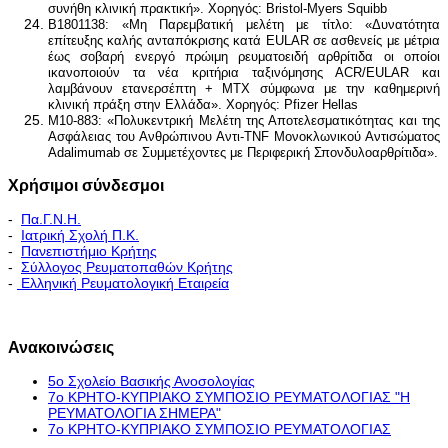
συνήθη κλινική πρακτική». Χορηγός: Bristol-Myers Squibb
B1801138: «Μη Παρεμβατική μελέτη με τίτλο: «Δυνατότητα
επίτευξης καλής ανταπόκρισης κατά EULAR σε ασθενείς με μέτρια
έως σοβαρή ενεργό πρώιμη ρευματοειδή αρθρίτιδα οι οποίοι
ικανοποιούν τα νέα κριτήρια ταξινόμησης ACR/EULAR και
λαμβάνουν ετανερσέπτη + MTX σύμφωνα με την καθημερινή
κλινική πράξη στην Ελλάδα». Χορηγός: Pfizer Hellas
M10-883: «Πολυκεντρική Μελέτη της Αποτελεσματικότητας και της
Ασφάλειας του Ανθρώπινου Αντι-TNF Μονοκλωνικού Αντισώματος
Adalimumab σε Συμμετέχοντες με Περιφερική Σπονδυλοαρθρίτιδα».
Χρήσιμοι σύνδεσμοι
-
Πα.Γ.Ν.Η.
-
Ιατρική Σχολή Π.Κ.
-
Πανεπιστήμιο Κρήτης
-
Σύλλογος Ρευματοπαθών Κρήτης
-
Ελληνική Ρευματολογική Εταιρεία
Εκπαιδευτικό Πρόγραμμα - Διακλινικές Συναντήσεις
Ανακοινώσεις
5ο Σχολείο Βασικής Ανοσολογίας
7ο ΚΡΗΤΟ-ΚΥΠΡΙΑΚΟ ΣΥΜΠΟΣΙΟ ΡΕΥΜΑΤΟΛΟΓΙΑΣ "H
ΡΕΥΜΑΤΟΛΟΓΙΑ ΣΗΜΕΡΑ"
7ο ΚΡΗΤΟ-ΚΥΠΡΙΑΚΟ ΣΥΜΠΟΣΙΟ ΡΕΥΜΑΤΟΛΟΓΙΑΣ