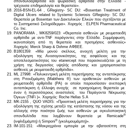
σπονδυλοαρθρίτιδα και ψωριασική αρθρίτιδα στην Ελλάδα -
τρέχουσα επιδημιολογία και θεραπεία».
2016-BSN-EL-64 , GRegistry- SC DU: «Bosentan Treatment of
Digital Ulcers related to Systemic Sclerosis GRegistry- SC DU:
Θεραπεία με Bosentan των Δακτυλικών Ελκών που σχετίζονται με
το Συστηματικό Σκληρόδερμα». Χορηγός : ELPEN Pharmaceutical
Co. Inc.
PANORAMA , MK8259/023: «Θεραπεία ασθενών με ρευματοειδή
αρθρίτιδα με αντι-TNF παράγοντες στην Ελλάδα. Συμμόρφωση,
ικανοποίηση από τη θεραπεία και προτιμήσεις ασθενούς»
Χορηγός: Merck Sharp & Dohme ΑΦΒΕΕ.
B1801359: «Μία μονού σκέλους, ανοιχτή μελέτη για την
αξιολόγηση της Ανοσογονικότητας, της ασφάλειας και της
αποτελεσματικότητας του etanercept που παρασκευάζεται με τη
χρήση της διεργασίας υψηλής απόδοσης και χρησιμοποιείται
ασθενείς με ρευματοειδή αρθρίτιδα».
ML 27998: «Πολυκεντρική μελέτη παρατήρησης της ανταπόκρισης
στη Ριτουξιμάμπη (Mabthera ®) των οροθετικών ασθενών με
ρευματοειδή αρθρίτιδα (ΡΑ) οι οποίοι παρουσίασαν ανεπαρκή
ανταπόκριση ή έλλειψη ανοχής σε προηγούμενη θεραπεία με
έναν ή περισσότερους αναστολείς του Παράγοντα Νέκρωσης
Όγκων (TNFi )». Χορηγός: Roche Hellas S.A
ΜΚ-2155 , QUO VADIS: «Προοπτική μελέτη παρατήρησης για την
αξιολόγηση της σχέσης μεταξύ της κατάστασης της νόσου και της
αλλαγής στην ποιότητα ζωής των ασθενών με αγκυλοποιητική
®
σπονδυλίτιδα που λαμβάνουν θεραπεία με Remicade
®
(ινφλιξιμάμπη) ή Simponi
(γκολιμουμάμπη)».
ΙΜ-101-151: «Μακροχρόνια εμπειρία με την αβατασέπτη στη