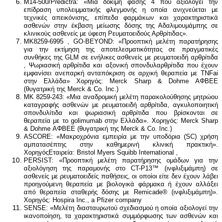
M14-500/Predictra: «Μια δοκιμή φάσης 4 που αξιολογεί την
επίδραση υπολειμματικής φλεγμονής η οποία ανιχνεύεται με
τεχνικές απεικόνισης, επίπεδα φαρμάκων και χαρακτηριστικά
ασθενών στην έκβαση μείωσης δόσης της Αδαλιμουμάμπης σε
κλινικούς ασθενείς με ύφεση Ρευματοειδούς Αρθρίτιδας».
ΜK8259-6995 , GO-BEYOND: «Προοπτική μελέτη παρατήρησης
για την εκτίμηση της αποτελεσματικότητας σε πραγματικές
συνθήκες της GLM σε ενήλικες ασθενείς με ρευματοειδή αρθρίτιδα
, Ψωριασική αρθρίτιδα και αξονική σπονδυλαρθρίτιδα που έχουν
εμφανίσει ανεπαρκή ανταπόκριση σε αρχική θεραπεία με TNFai
στην Ελλάδα» Χορηγός: Merck Sharp & Dohme ΑΦΒΕΕ
(θυγατρική της Merck & Co. Inc.)
MK 8259-243: «Μια αναδρομική μελέτη παρακολούθησης μητρώου
καταγραφής ασθενών με ρευματοειδή αρθρίτιδα, αγκυλοποιητική
σπονδυλίτιδα και ψωριασική αρθρίτιδα που βρίσκονται σε
θεραπεία με το golimumab στην Ελλάδα». Χορηγός: Merck Sharp
& Dohme ΑΦΒΕΕ (θυγατρική της Merck & Co. Inc.)
ASCORE: «Μακροχρόνια εμπειρία με την υποδόρια (SC) χρήση
αμπατασέπτης στην καθημερινή κλινική πρακτική».
ΧορηγόςΕταιρεία: Bristol Myers Squibb International ,
PERSIST: «Προοπτική μελέτη παρατήρησης ομάδων για την
αξιολόγηση της παραμονής στο CT-P13™ (ινφλιξιμάμπη) σε
ασθενείς με ρευματοειδείς παθήσεις, οι οποίοι είτε δεν έχουν λάβει
προηγούμενη θεραπεία με βιολογικά φάρμακα ή έχουν αλλάξει
από θεραπεία σταθερής δόσης με Remicade® (ινφλιξιμάμπη)».
Χορηγός: Hospira Inc., a Pfizer company
SENSE: «Μελέτη διασταυρωτού σχεδιασμού η οποία αξιολογεί την
ικανοποίηση, τα χαρακτηριστικά συμμόρφωσης των ασθενών και