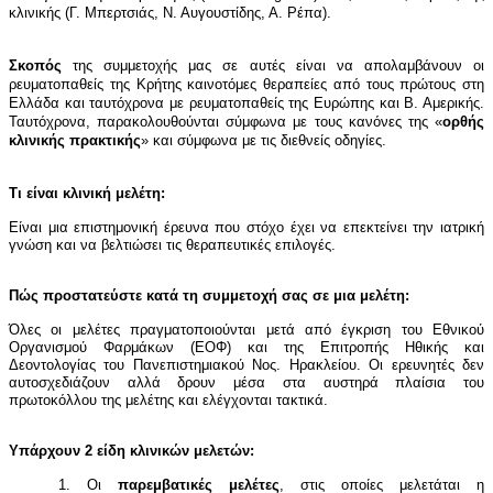
κλινικής (Γ. Μπερτσιάς, Ν. Αυγουστίδης, Α. Ρέπα).
Σκοπός
της συμμετοχής μας σε αυτές είναι να απολαμβάνουν οι
ρευματοπαθείς της Κρήτης καινοτόμες θεραπείες από τους πρώτους στη
Ελλάδα και ταυτόχρονα με ρευματοπαθείς της Ευρώπης και Β. Αμερικής.
Ταυτόχρονα, παρακολουθούνται σύμφωνα με τους κανόνες της «
ορθής
κλινικής πρακτικής
» και σύμφωνα με τις διεθνείς οδηγίες.
Τι είναι κλινική μελέτη:
Είναι μια επιστημονική έρευνα που στόχο έχει να επεκτείνει την ιατρική
γνώση και να βελτιώσει τις θεραπευτικές επιλογές.
Πώς προστατεύστε κατά τη συμμετοχή σας σε μια μελέτη:
Όλες οι μελέτες πραγματοποιούνται μετά από έγκριση του Εθνικού
Οργανισμού Φαρμάκων (ΕΟΦ) και της Επιτροπής Ηθικής και
Δεοντολογίας του Πανεπιστημιακού Νος. Ηρακλείου. Οι ερευνητές δεν
αυτοσχεδιάζουν αλλά δρουν μέσα στα αυστηρά πλαίσια του
πρωτοκόλλου της μελέτης και ελέγχονται τακτικά.
Υπάρχουν 2 είδη κλινικών μελετών:
1. Οι
παρεμβατικές μελέτες
, στις οποίες μελετάται η