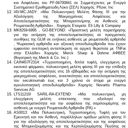
και Ασφάλειας του PF-06700841 σε Συμμετέχοντες με Ενεργό
Συστηματικό Ερυθηματώδη Λύκο (ΣΕΛ) Χορηγός: Pfizer, Inc
I4V-MC-JADY: «Mια Πολυκεντρική Μελέτη Φάσης ΙΙΙ για την
Αξιολόγηση της Μακροχρόνιας Ασφάλειας και
Αποτελεσματικότητας της Μπαρισιτινίμπης σε Ασθενείς με
Ρευματοειδή Αρθρίτιδα» , Χορηγός Εταιρεία: Eli Lilly & Company
ΜK8259-6995 , GO-BEYOND: «Προοπτική μελέτη παρατήρησης
για την εκτίμηση της αποτελεσματικότητας σε πραγματικές
συνθήκες της GLM σε ενήλικες ασθενείς με ρευματοειδή αρθρίτιδα
, Ψωριασική αρθρίτιδα και αξονική σπονδυλαρθρίτιδα που έχουν
εμφανίσει ανεπαρκή ανταπόκριση σε αρχική θεραπεία με TNFai
στην Ελλάδα» Χορηγός: Merck Sharp & Dohme ΑΦΒΕΕ
(θυγατρική της Merck & Co. Inc.)
CAIN457F2314: «Τυχαιοποιημένη, διπλά τυφλή, ελεγχόμενη με
εικονικό φάρμακο, πολυκεντρική μελέτη φάσης ΙΙΙ για την επίδειξη
της αποτελεσματικότητας στις 16 εβδομάδες και την εκτίμηση της
μακροχρόνιας ασφάλειας, ανεκτικότητας και αποτελεσματικότητας
του secukinumab έως και 3 χρόνια σε άτομα με ενεργό
αγκυλοποιητική σπονδυλαρθρίτιδα» Χορηγός: Novartis Pharma
Services AG
LTS11210/ SARIL-RA-EXTEND: «Μία πολυκεντρική, μη
ελεγχόμενη μελέτη επέκτασης που αξιολογεί την
αποτελεσματικότητα και την ασφάλεια της σαριλουμάμπης σε
ασθενείς με ενεργό Ρευματοειδή Αρθρίτιδα (ΡΑ).»
AS0013: «Μια Πολυκεντρική, Τυχαιοποιημένη, Τυφλή για τον
Ερευνητή και τον Ασθενή, παράλληλων ομάδων μελέτη φάσης ΙΙ
για την αξιολόγηση της αποτελεσματικότητας και της ασφάλειας
της Μπιμεκιζουμάμπης και της Κερτολιζουμάμπης Πεγόλης σε