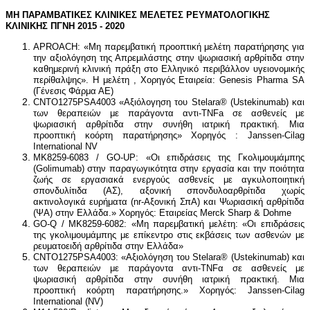
ΜΗ ΠΑΡΑΜΒΑΤΙΚΕΣ ΚΛΙΝΙΚΕΣ ΜΕΛΕΤΕΣ ΡΕΥΜΑΤΟΛΟΓΙΚΗΣ
ΚΛΙΝΙΚΗΣ ΠΓΝΗ 2015 - 2020
APROACH: «Μη παρεμβατική προοπτική μελέτη παρατήρησης για
την αξιολόγηση της Απρεμιλάστης στην ψωριασική αρθρίτιδα στην
καθημερινή κλινική πράξη στο Ελληνικό περιβάλλον υγειονομικής
περίθαλψης». H μελέτη , Χορηγός Εταιρεία: Genesis Pharma SA
(Γένεσις Φάρμα ΑΕ)
CNTO1275PSA4003 «Αξιόλογηση του Stelara® (Ustekinumab) και
των θεραπειών με παράγοντα αντι-TNFa σε ασθενείς με
ψωριασική αρθρίτιδα στην συνήθη ιατρική πρακτική. Μια
προοπτική κοόρτη παρατήρησης» Χορηγός : Janssen-Cilag
International NV
MK8259-6083 / GO-UP: «Οι επιδράσεις της Γκολιμουμάμπης
(Golimumab) στην παραγωγικότητα στην εργασία και την ποιότητα
ζωής σε εργασιακά ενεργούς ασθενείς με αγκυλοποιητική
σπονδυλίτιδα (ΑΣ), αξονική σπονδυλοαρθρίτιδα χωρίς
ακτινολογικά ευρήματα (nr-Αξονική ΣπΑ) και Ψωριασική αρθρίτιδα
(ΨΑ) στην Ελλάδα.» Χορηγός: Εταιρείας Merck Sharp & Dohme
GO-Q / MK8259-6082: «Μη παρεμβατική μελέτη: «Οι επιδράσεις
της γκολιμουμάμπης με επίκεντρο στις εκβάσεις των ασθενών με
ρευματοειδή αρθρίτιδα στην Ελλάδα»
CNTO1275PSA4003: «Αξιολόγηση του Stelara® (Ustekinumab) και
των θεραπειών με παράγοντα αντι-TNFα σε ασθενείς με
ψωριασική αρθρίτιδα στην συνήθη ιατρική πρακτική. Μια
προοπτική κοόρτη παρατήρησης.» Χορηγός: Janssen-Cilag
International (NV)