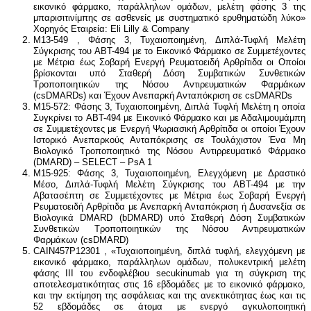
εικονικό φάρμακο, παράλληλων ομάδων, μελέτη φάσης 3 της
μπαρισιτινίμπης σε ασθενείς με συστηματικό ερυθηματώδη λύκο»
Χορηγός Εταιρεία: Eli Lilly & Company
M13-549 , Φάσης 3, Τυχαιοποιημένη, Διπλά-Τυφλή Μελέτη
Σύγκρισης του ABT-494 με το Εικονικό Φάρμακο σε Συμμετέχοντες
με Μέτρια έως Σοβαρή Ενεργή Ρευματοειδή Αρθρίτιδα οι Οποίοι
βρίσκονται υπό Σταθερή Δόση Συμβατικών Συνθετικών
Τροποποιητικών της Νόσου Αντιρευματικών Φαρμάκων
(csDMARDs) και Έχουν Ανεπαρκή Ανταπόκριση σε csDMARDs
M15-572: Φάσης 3, Τυχαιοποιημένη, Διπλά Τυφλή Μελέτη η οποία
Συγκρίνει το ABT-494 με Εικονικό Φάρμακο και με Αδαλιμουμάμπη
σε Συμμετέχοντες με Ενεργή Ψωριασική Αρθρίτιδα οι οποίοι Έχουν
Ιστορικό Ανεπαρκούς Ανταπόκρισης σε Τουλάχιστον Ένα Μη
Βιολογικό Τροποποιητικό της Νόσου Αντιρρευματικό Φάρμακο
(DMARD) – SELECT – PsA 1
M15-925: Φάσης 3, Τυχαιοποιημένη, Ελεγχόμενη με Δραστικό
Μέσο, Διπλά-Τυφλή Μελέτη Σύγκρισης του ABT-494 με την
Αβατασέπτη σε Συμμετέχοντες με Μέτρια έως Σοβαρή Ενεργή
Ρευματοειδή Αρθρίτιδα με Ανεπαρκή Ανταπόκριση ή Δυσανεξία σε
Βιολογικά DMARD (bDMARD) υπό Σταθερή Δόση Συμβατικών
Συνθετικών Τροποποιητικών της Νόσου Αντιρευματικών
Φαρμάκων (csDMARD)
CAIN457P12301 , «Τυχαιοποιημένη, διπλά τυφλή, ελεγχόμενη με
εικονικό φάρμακο, παράλληλων ομάδων, πολυκεντρική μελέτη
φάσης ΙΙΙ του ενδοφλέβιου secukinumab για τη σύγκριση της
αποτελεσματικότητας στις 16 εβδομάδες με το εικονικό φάρμακο,
και την εκτίμηση της ασφάλειας και της ανεκτικότητας έως και τις
52 εβδομάδες σε άτομα με ενεργό αγκυλοποιητική