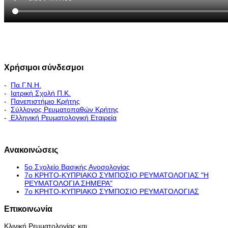
Χρήσιμοι σύνδεσμοι
-
Πα.Γ.Ν.Η.
-
Ιατρική Σχολή Π.Κ.
-
Πανεπιστήμιο Κρήτης
-
Σύλλογος Ρευματοπαθών Κρήτης
-
Ελληνική Ρευματολογική Εταιρεία
Εκπαιδευτικό Πρόγραμμα - Διακλινικές Συναντήσεις
Ανακοινώσεις
5ο Σχολείο Βασικής Ανοσολογίας
7ο ΚΡΗΤΟ-ΚΥΠΡΙΑΚΟ ΣΥΜΠΟΣΙΟ ΡΕΥΜΑΤΟΛΟΓΙΑΣ "H
ΡΕΥΜΑΤΟΛΟΓΙΑ ΣΗΜΕΡΑ"
7ο ΚΡΗΤΟ-ΚΥΠΡΙΑΚΟ ΣΥΜΠΟΣΙΟ ΡΕΥΜΑΤΟΛΟΓΙΑΣ
Επικοινωνία
Κλινική Ρευματολογίας και