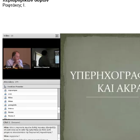
Ραφτάκης Ι.