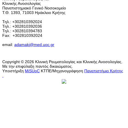
Κλινικής Ανοσολογίας
Πανεπιστημιακό Γενικό Νοσοκομείο
Τ.Θ. 1393, 71003 Ηράκλειο Κρήτης
Τηλ.: +302810392024
Τηλ.: +302810392036
Τηλ.: +302810394783
Fax:
+302810392024
email:
adamaki@med.uoc.gr
Copyright © 2026 Κλινική Ρευματολογίας και Κλινικής Ανοσολογίας.
Με την επιφύλαξη παντός δικαιώματος.
Υποστήριξη
MiSUoC
ΚΤΠΕ/Μηχανογράφηση
Πανεπιστήμιο Κρήτης