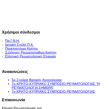
Χρήσιμοι σύνδεσμοι
-
Πα.Γ.Ν.Η.
-
Ιατρική Σχολή Π.Κ.
-
Πανεπιστήμιο Κρήτης
-
Σύλλογος Ρευματοπαθών Κρήτης
-
Ελληνική Ρευματολογική Εταιρεία
Εκπαιδευτικό Πρόγραμμα - Διακλινικές Συναντήσεις
Ανακοινώσεις
5ο Σχολείο Βασικής Ανοσολογίας
7ο ΚΡΗΤΟ-ΚΥΠΡΙΑΚΟ ΣΥΜΠΟΣΙΟ ΡΕΥΜΑΤΟΛΟΓΙΑΣ "H
ΡΕΥΜΑΤΟΛΟΓΙΑ ΣΗΜΕΡΑ"
7ο ΚΡΗΤΟ-ΚΥΠΡΙΑΚΟ ΣΥΜΠΟΣΙΟ ΡΕΥΜΑΤΟΛΟΓΙΑΣ
Επικοινωνία
Κλινική Ρευματολογίας και