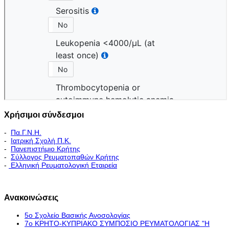
Χρήσιμοι σύνδεσμοι
-
Πα.Γ.Ν.Η.
-
Ιατρική Σχολή Π.Κ.
-
Πανεπιστήμιο Κρήτης
-
Σύλλογος Ρευματοπαθών Κρήτης
-
Ελληνική Ρευματολογική Εταιρεία
Εκπαιδευτικό Πρόγραμμα - Διακλινικές Συναντήσεις
Ανακοινώσεις
5ο Σχολείο Βασικής Ανοσολογίας
7ο ΚΡΗΤΟ-ΚΥΠΡΙΑΚΟ ΣΥΜΠΟΣΙΟ ΡΕΥΜΑΤΟΛΟΓΙΑΣ "H