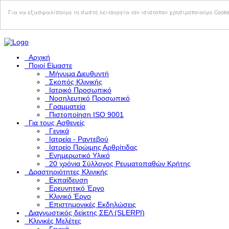
Σημείωση:
Αυτός
Για να εξασφαλίσουμε τη σωστή λειτουργία του ιστότοπου χρησιμοποιούμε Cooki
ο
ιστότοπος
περιλαμβάνει
ένα
σύστημα
Αρχική
προσβασιμότητας.
Ποιοί Eίμαστε
Μήνυμα Διευθυντή
Σκοπός Kλινικής
Ιατρικό Προσωπικό
Νοσηλευτικό Προσωπικό
Γραμματεία
Πιστοποίηση ISO 9001
Για τους Aσθενείς
Γενικά
Ιατρεία - Ραντεβού
Ιατρείο Πρώιμης Αρθρίτιδας
Ενημερωτικό Υλικό
20 χρόνια Σύλλογος Ρευματοπαθών Κρήτης
Δραστηριότητες Kλινικής
Εκπαίδευση
Ερευνητικό Έργο
Κλινικό Έργο
Επιστημονικές Εκδηλώσεις
Διαγνωστικός δείκτης ΣΕΛ (SLERPI)
Κλινικές Μελέτες