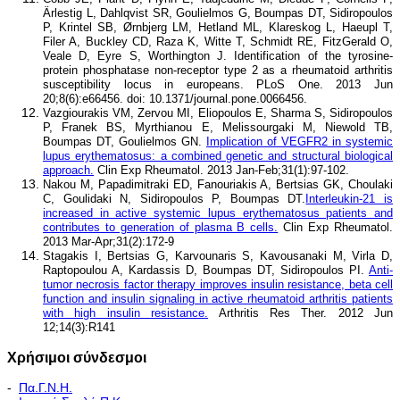
Ärlestig L, Dahlqvist SR, Goulielmos G, Boumpas DT, Sidiropoulos
P, Krintel SB, Ørnbjerg LM, Hetland ML, Klareskog L, Haeupl T,
Filer A, Buckley CD, Raza K, Witte T, Schmidt RE, FitzGerald O,
Veale D, Eyre S, Worthington J. Identification of the tyrosine-
protein phosphatase non-receptor type 2 as a rheumatoid arthritis
susceptibility locus in europeans. PLoS One. 2013 Jun
20;8(6):e66456. doi: 10.1371/journal.pone.0066456.
Vazgiourakis VM, Zervou MI, Eliopoulos E, Sharma S, Sidiropoulos
P, Franek BS, Myrthianou E, Melissourgaki M, Niewold TB,
Boumpas DT, Goulielmos GN.
Implication of VEGFR2 in systemic
lupus erythematosus: a combined genetic and structural biological
approach.
Clin Exp Rheumatol. 2013 Jan-Feb;31(1):97-102.
Nakou M, Papadimitraki ED, Fanouriakis A, Bertsias GK, Choulaki
C, Goulidaki N, Sidiropoulos P, Boumpas DT.
Interleukin-21 is
increased in active systemic lupus erythematosus patients and
contributes to generation of plasma B cells.
Clin Exp Rheumatol.
2013 Mar-Apr;31(2):172-9
Stagakis I, Bertsias G, Karvounaris S, Kavousanaki M, Virla D,
Raptopoulou A, Kardassis D, Boumpas DT, Sidiropoulos PI.
Anti-
tumor necrosis factor therapy improves insulin resistance, beta cell
function and insulin signaling in active rheumatoid arthritis patients
with high insulin resistance.
Arthritis Res Ther. 2012 Jun
12;14(3):R141
Χρήσιμοι σύνδεσμοι
-
Πα.Γ.Ν.Η.