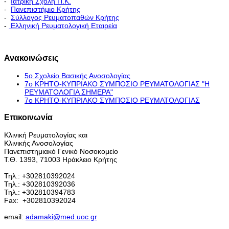
-
Ιατρική Σχολή Π.Κ.
-
Πανεπιστήμιο Κρήτης
-
Σύλλογος Ρευματοπαθών Κρήτης
-
Ελληνική Ρευματολογική Εταιρεία
Εκπαιδευτικό Πρόγραμμα - Διακλινικές Συναντήσεις
Ανακοινώσεις
5ο Σχολείο Βασικής Ανοσολογίας
7ο ΚΡΗΤΟ-ΚΥΠΡΙΑΚΟ ΣΥΜΠΟΣΙΟ ΡΕΥΜΑΤΟΛΟΓΙΑΣ "H
ΡΕΥΜΑΤΟΛΟΓΙΑ ΣΗΜΕΡΑ"
7ο ΚΡΗΤΟ-ΚΥΠΡΙΑΚΟ ΣΥΜΠΟΣΙΟ ΡΕΥΜΑΤΟΛΟΓΙΑΣ
Επικοινωνία
Κλινική Ρευματολογίας και
Κλινικής Ανοσολογίας
Πανεπιστημιακό Γενικό Νοσοκομείο
Τ.Θ. 1393, 71003 Ηράκλειο Κρήτης
Τηλ.: +302810392024
Τηλ.: +302810392036
Τηλ.: +302810394783
Fax:
+302810392024
email:
adamaki@med.uoc.gr