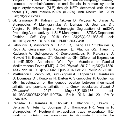
promotes thromboinflammation and fibrosis in human systemic
lupus erythematosus (SLE) through NETs decorated with tissue
factor (TF) and interleukin-17A (IL-17A). Ann Rheum Dis. 2019
Feb;78(2):238-248.
Gkirtzimanaki K, Kabrani E, Nikoleri D, Polyzos A, Blanas A,
Sidiropoulos P, Makrigiannakis A, Bertsias G, Boumpas DT,
Verginis P. IFNα Impairs Autophagic Degradation of mtDNA
Promoting Autoreactivity of SLE Monocytes in a STING-Dependent
Fashion.
Cell Rep
. 2018 Oct 23;25(4):921-933.e5. doi:
10.1016/j.celrep. 2018.09.001. PMID: 30355498.
Latsoudis H, Mashreghi MF, Grün JR, Chang HD, Stuhlmüller B,
Repa A, Gergiannaki I, Kabouraki E, Vlachos GS, Häupl T,
Radbruch A, Sidiropoulos P, Doukoumetzidis K, Kardassis D,
Niewold TB, Boumpas DT, Goulielmos GN. Differential Expression
of miR-4520a Associated With Pyrin Mutations in Familial
Mediterranean Fever (FMF).
J Cell Physiol.
2017 Jun;232(6):1326-
1336. doi: 10.1002/jcp.25602. Epub 2016 Dec 20. PMID: 27636101.
Myrthianou E, Zervou MI, Budu-Aggrey A, Eliopoulos E, Kardassis
D, Boumpas DT, Kougkas N, Barton A, Sidiropoulos P, Goulielmos
GN. Investigation of the genetic overlap between rheumatoid
arthritis and psoriatic arthritis in a Greek population.
Scand J
Rheumatol
. 2017 May;46(3):180-186. doi:
10.1080/03009742.2016.1199734. Epub 2016 Jul 20. PMID:
27440135.
Papadaki G, Kambas K, Choulaki C, Vlachou K, Drakos E,
Bertsias G, Ritis K, Boumpas DT, Thompson PR, Verginis P,
Sidiropoulos P. Neutrophil extracellular traps exacerbate Th1-
mediated autoimmune responses in rheumatoid arthritis by