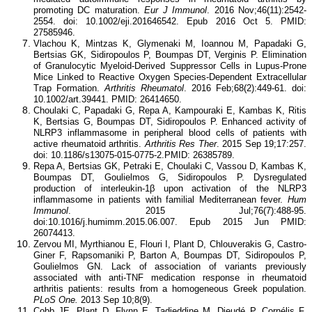
promoting DC maturation.
Eur J Immunol
. 2016 Nov;46(11):2542-
2554. doi: 10.1002/eji.201646542. Epub 2016 Oct 5. PMID:
27585946.
Vlachou K, Mintzas K, Glymenaki M, Ioannou M, Papadaki G,
Bertsias GK, Sidiropoulos P, Boumpas DT, Verginis P. Elimination
of Granulocytic Myeloid-Derived Suppressor Cells in Lupus-Prone
Mice Linked to Reactive Oxygen Species-Dependent Extracellular
Trap Formation.
Arthritis Rheumatol
. 2016 Feb;68(2):449-61. doi:
10.1002/art.39441. PMID: 26414650.
Choulaki C, Papadaki G, Repa A, Kampouraki E, Kambas K, Ritis
K, Bertsias G, Boumpas DT, Sidiropoulos P. Enhanced activity of
NLRP3 inflammasome in peripheral blood cells of patients with
active rheumatoid arthritis.
Arthritis Res Ther
. 2015 Sep 19;17:257.
doi: 10.1186/s13075-015-0775-2.PMID: 26385789.
Repa A, Bertsias GK, Petraki E, Choulaki C, Vassou D, Kambas K,
Boumpas DT, Goulielmos G, Sidiropoulos P. Dysregulated
production of interleukin-1β upon activation of the NLRP3
inflammasome in patients with familial Mediterranean fever.
Hum
Immunol
. 2015 Jul;76(7):488-95.
doi:10.1016/j.humimm.2015.06.007. Epub 2015 Jun PMID:
26074413.
Zervou MI, Myrthianou E, Flouri I, Plant D, Chlouverakis G, Castro-
Giner F, Rapsomaniki P, Barton A, Boumpas DT, Sidiropoulos P,
Goulielmos GN. Lack of association of variants previously
associated with anti-TNF medication response in rheumatoid
arthritis patients: results from a homogeneous Greek population.
PLoS One.
2013 Sep 10;8(9).
Cobb JE, Plant D, Flynn E, Tadjeddine M, Dieudé P, Cornélis F,