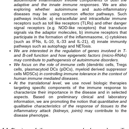
adaptive and the innate immune responses.
We are also
exploring whether autoimmune and auto-inflammatory
diseases may be using common effector pathways. Such
pathways include: a) extracellular and intracellular immune
receptors such as toll like receptors (TLRs) and other danger
signal receptors (e.g. NOD-like receptors) that transduce
signals via the adaptor molecules, b) immune receptors that
participate in the formation of the inflammasome, c) cytokines
(such as IFNs, IL-10, IL-33 and IL-21), d) innate immunity
pathways such as autophagy and NETosis.
We are interested in the regulation of genes involved in T-
and B-cell function and how epigenetic factors (micro-RNAs)
may contribute to pathogenesis of autoimmune disorders.
We focus on the role of immune cells
(dendritic cells, Tregs
cells, plasmacytoid DCs (pDCs), myeloid derived suppressor
cells MDSCs)
in controlling immune tolerance in the context of
human immune mediated diseases
.
At
the translational level
, we use novel biologic therapies
targeting specific components of the immune response to
characterize their importance in the disease and in selected
aspects. Based on preliminary clinical and laboratory
information, we are promoting the notion that
quantitative and
qualitative characteristics of the response of tissues to the
inflammatory attack (kidneys, joints)
may contribute to the
disease phenotype.