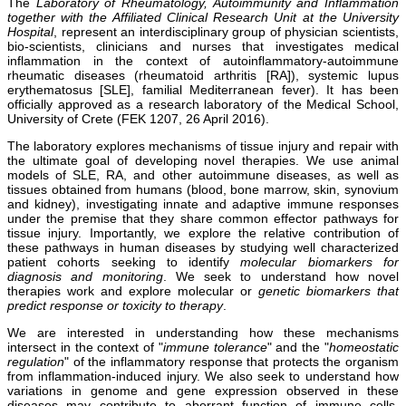
The
Laboratory of Rheumatology, Autoimmunity and Inflammation
together with the Affiliated Clinical Research Unit at the University
Hospital
, represent an interdisciplinary group of physician scientists,
bio-scientists, clinicians and nurses that investigates medical
inflammation in the context of autoinflammatory-autoimmune
rheumatic diseases (rheumatoid arthritis [RA]), systemic lupus
erythematosus [SLE], familial Mediterranean fever). It has been
officially approved as a research laboratory of the Medical School,
University of Crete (FEK 1207, 26 April 2016).
The laboratory explores mechanisms of tissue injury and repair with
the ultimate goal of developing novel therapies. We use animal
models of SLE, RA, and other autoimmune diseases, as well as
tissues obtained from humans (blood, bone marrow, skin, synovium
and kidney), investigating innate and adaptive immune responses
under the premise that they share common effector pathways for
tissue injury. Importantly, we explore the relative contribution of
these pathways in human diseases by studying well characterized
patient cohorts seeking to identify
molecular biomarkers for
diagnosis and monitoring
. We seek to understand how novel
therapies work and explore molecular or
genetic biomarkers that
predict response or toxicity to therapy
.
We are interested in understanding how these mechanisms
intersect in the context of "
immune tolerance
" and the "
homeostatic
regulation
" of the inflammatory response that protects the organism
from inflammation-induced injury. We also seek to understand how
variations in genome and gene expression observed in these
diseases may contribute to aberrant function of immune cells.