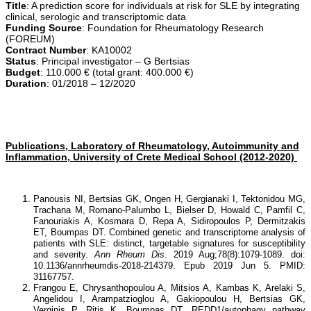
Title
: A prediction score for individuals at risk for SLE by integrating
clinical, serologic and transcriptomic data
Funding Source
: Foundation for Rheumatology Research
(FOREUM)
Contract Number
: KA10002
Status
: Principal investigator – G Bertsias
Budget
: 110.000 € (total grant: 400.000 €)
Duration
: 01/2018 – 12/2020
Publications, Laboratory of Rheumatology, Autoimmunity and
Inflammation, University of Crete Medical School (2012-2020)
Panousis NI, Bertsias GK, Ongen H, Gergianaki I, Tektonidou MG,
Trachana M, Romano-Palumbo L, Bielser D, Howald C, Pamfil C,
Fanouriakis A, Kosmara D, Repa A, Sidiropoulos P, Dermitzakis
ET, Boumpas DT. Combined genetic and transcriptome analysis of
patients with SLE: distinct, targetable signatures for susceptibility
and severity.
Ann Rheum Dis
. 2019 Aug;78(8):1079-1089. doi:
10.1136/annrheumdis-2018-214379. Epub 2019 Jun 5. PMID:
31167757.
Frangou E, Chrysanthopoulou A, Mitsios A, Kambas K, Arelaki S,
Angelidou I, Arampatzioglou A, Gakiopoulou H, Bertsias GK,
Verginis P, Ritis K, Boumpas DT. REDD1/autophagy pathway