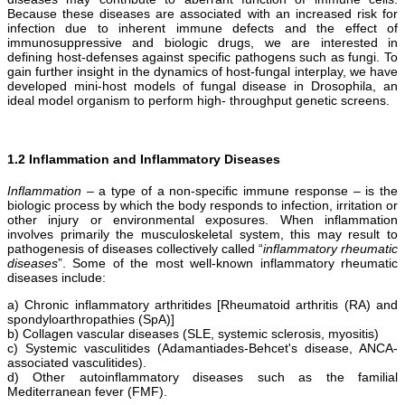
Because these diseases are associated with an increased risk for
infection due to inherent immune defects and the effect of
immunosuppressive and biologic drugs, we are interested in
defining host-defenses against specific pathogens such as fungi. To
gain further insight in the dynamics of host-fungal interplay, we have
developed mini-host models of fungal disease in Drosophila, an
ideal model organism to perform high- throughput genetic screens.
1.2 Inflammation and Inflammatory Diseases
Inflammation
– a type of a non-specific immune response – is the
biologic process by which the body responds to infection, irritation or
other injury or environmental exposures. When inflammation
involves primarily the musculoskeletal system, this may result to
pathogenesis of diseases collectively called “
inflammatory rheumatic
diseases
”. Some of the most well-known inflammatory rheumatic
diseases include:
a) Chronic inflammatory arthritides [Rheumatoid arthritis (RA) and
spondyloarthropathies (SpA)]
b) Collagen vascular diseases (SLE, systemic sclerosis, myositis)
c) Systemic vasculitides (Adamantiades-Behcet's disease, ANCA-
associated vasculitides).
d) Other autoinflammatory diseases such as the familial
Mediterranean fever (FMF).