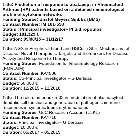
Title: Prediction of response to abatacept in Rheumatoid
Arthritis (RA) patients based on a detailed immunological
profile of cytokine networks
Funding Source: Bristol Meyers Sqibbs (BMS)
Contract Number: IM 101-558
Status : Principal investigator– PI Sidiropoulos
Budget 101.329 €
Duration: 09/08/15 – 31/12/17
Title
: NGS in Peripheral Blood and HSCs in SLE: Mechanisms of
Disease, Novel Therapeutic Targets and Biomarkers for Disease
Activity and Response to Therapy
Funding Source
: Foundation for Rheumatology Research
(FOREUM)
Contract Number
: KA4586
Status
: Co-Principal investigator – G Bertsias
Budget
: 60.000 €
Duration
: 12/2015 – 12/2018
Title
: The role of interleukin-33 in modulation of plasmacytoid
dendritic cell function and generation of pathogenic immune
responses in systemic lupus erythematosus
Funding Source
: UoC Research Account (ELKE)
Contract Number
: KA4718
Status
: Principal investigator– G Bertsias
Budget
: 10.000 €
Duration
: 05/2017 – 05/2019