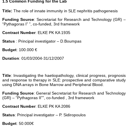
1.5 Common Funding for the Lab
Title:
The role of innate immunity in SLE nephritis pathogenesis
Funding Source
: Secretariat for Research and Technology (GR) –
“Pythagoras I” ”, co-funded, 3rd framework
Contract Number
: ELKE PK KA 1935
Status
: Principal investigator – D.Boumpas
Budget
: 100.000 €
Duration
: 01/03/2004-31/12/2007
Title
: Invastigating the haetiopathology, clinical progress, prognosis
and response to therapy in SLE: prospective and comparative study
using DNA arrays in Bone Marrow and Peripheral Blood.
Funding Source
: General Secretariat for Research and Technology
(GR) – “Pythagoras II””, co-funded , 3rd framework
Contract Number
: ELKE PK KA 2086
Status
: Principal investigator – P. Sidiropoulos
Budget
: 50.000€