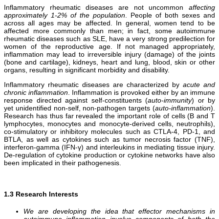
Inflammatory rheumatic diseases are not uncommon
affecting
approximately 1-2% of the population
. People of both sexes and
across all ages may be affected. In general, women tend to be
affected more commonly than men; in fact, some autoimmune
rheumatic diseases such as SLE, have a very strong predilection for
women of the reproductive age. If not managed appropriately,
inflammation may lead to irreversible injury (damage) of the joints
(bone and cartilage), kidneys, heart and lung, blood, skin or other
organs, resulting in significant morbidity and disability.
Inflammatory rheumatic diseases are characterized by
acute and
chronic inflammation
. Inflammation is provoked either by an immune
response directed against self-constituents (
auto-immunity
) or by
yet unidentified non-self, non-pathogen targets (
auto-inflammation
).
Research has thus far revealed the important role of cells (B and T
lymphocytes, monocytes and monocyte-derived cells, neutrophils),
co-stimulatory or inhibitory molecules such as CTLA-4, PD-1, and
BTLA, as well as cytokines such as tumor necrosis factor (TNF),
interferon-gamma (IFN-γ) and interleukins in mediating tissue injury.
De-regulation of cytokine production or cytokine networks have also
been implicated in their pathogenesis.
1.3 Research Interests
We are developing the idea that effector mechanisms in
autoimmune inflammation involve components of both the