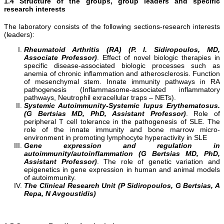
1.4 Structure of the groups, group leaders and specific
research interests
The laboratory consists of the following sections-research interests
(leaders):
Rheumatoid Arthritis (RA) (P. I. Sidiropoulos, MD,
Associate Professor)
. Effect of novel biologic therapies in
specific disease-associated biologic processes such as
anemia of chronic inflammation and atherosclerosis. Function
of mesenchymal stem. Innate immunity pathways in RA
pathogenesis (Inflammasome-associated inflammatory
pathways, Neutrophil exracellular traps – NETs).
Systemic Autoimmunity-Systemic lupus Erythematosus.
(G Bertsias MD, PhD, Assistant Professor)
. Role of
peripheral T cell tolerance in the pathogenesis of SLE. The
role of the innate immunity and bone marrow micro-
environment in promoting lymphocyte hyperactivity in SLE
Gene expression and regulation in
autoimmunity/autoinflammation (G Bertsias MD, PhD,
Assistant Professor)
. The role of genetic variation and
epigenetics in gene expression in human and animal models
of autoimmunity.
The Clinical Research Unit (P Sidiropoulos, G Bertsias, A
Repa, N Avgoustidis)