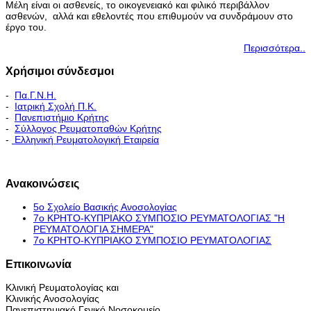
Μέλη είναι οι ασθενείς, το οικογενειακό και φιλικό περιβάλλον
ασθενών, αλλά και εθελοντές που επιθυμούν να συνδράμουν στο
έργο του.
Περισσότερα..
Χρήσιμοι σύνδεσμοι
-
Πα.Γ.Ν.Η.
-
Ιατρική Σχολή Π.Κ.
-
Πανεπιστήμιο Κρήτης
-
Σύλλογος Ρευματοπαθών Κρήτης
-
Ελληνική Ρευματολογική Εταιρεία
Εκπαιδευτικό Πρόγραμμα - Διακλινικές Συναντήσεις
Ανακοινώσεις
5ο Σχολείο Βασικής Ανοσολογίας
7ο ΚΡΗΤΟ-ΚΥΠΡΙΑΚΟ ΣΥΜΠΟΣΙΟ ΡΕΥΜΑΤΟΛΟΓΙΑΣ "H
ΡΕΥΜΑΤΟΛΟΓΙΑ ΣΗΜΕΡΑ"
7ο ΚΡΗΤΟ-ΚΥΠΡΙΑΚΟ ΣΥΜΠΟΣΙΟ ΡΕΥΜΑΤΟΛΟΓΙΑΣ
Επικοινωνία
Κλινική Ρευματολογίας και
Κλινικής Ανοσολογίας
Πανεπιστημιακό Γενικό Νοσοκομείο