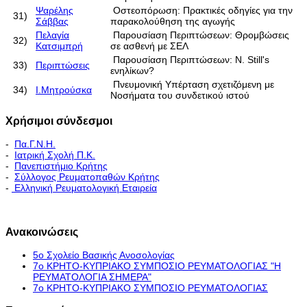
Ψαρέλης
Οστεοπόρωση: Πρακτικές οδηγίες για την
31)
Σάββας
παρακολούθηση της αγωγής
Πελαγία
Παρουσίαση Περιπτώσεων: Θρομβώσεις
32)
Κατσιμπρή
σε ασθενή με ΣΕΛ
Παρουσίαση Περιπτώσεων: Ν. Still's
33)
Περιπτώσεις
ενηλίκων?
Πνευμονική Υπέρταση σχετιζόμενη με
34)
Ι.Μητρούσκα
Νοσήματα του συνδετικού ιστού
Χρήσιμοι σύνδεσμοι
-
Πα.Γ.Ν.Η.
-
Ιατρική Σχολή Π.Κ.
-
Πανεπιστήμιο Κρήτης
-
Σύλλογος Ρευματοπαθών Κρήτης
-
Ελληνική Ρευματολογική Εταιρεία
Εκπαιδευτικό Πρόγραμμα - Διακλινικές Συναντήσεις
Ανακοινώσεις
5ο Σχολείο Βασικής Ανοσολογίας
7ο ΚΡΗΤΟ-ΚΥΠΡΙΑΚΟ ΣΥΜΠΟΣΙΟ ΡΕΥΜΑΤΟΛΟΓΙΑΣ "H
ΡΕΥΜΑΤΟΛΟΓΙΑ ΣΗΜΕΡΑ"
7ο ΚΡΗΤΟ-ΚΥΠΡΙΑΚΟ ΣΥΜΠΟΣΙΟ ΡΕΥΜΑΤΟΛΟΓΙΑΣ