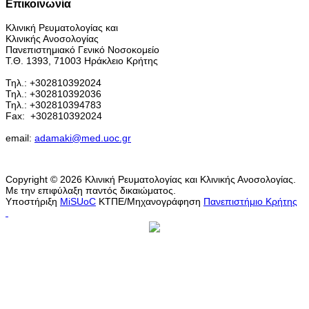
Επικοινωνία
Κλινική Ρευματολογίας και
Κλινικής Ανοσολογίας
Πανεπιστημιακό Γενικό Νοσοκομείο
Τ.Θ. 1393, 71003 Ηράκλειο Κρήτης
Τηλ.: +302810392024
Τηλ.: +302810392036
Τηλ.: +302810394783
Fax:
+302810392024
email:
adamaki@med.uoc.gr
Copyright © 2026 Κλινική Ρευματολογίας και Κλινικής Ανοσολογίας.
Με την επιφύλαξη παντός δικαιώματος.
Υποστήριξη
MiSUoC
ΚΤΠΕ/Μηχανογράφηση
Πανεπιστήμιο Κρήτης