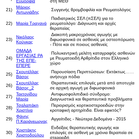
Ευμορφία
στη ΜΕΘ
Μάριος
21)
Συγγενής θρομβοφιλία και Ρευματολόγος
Αντωνιάδης
Παιδιατρικός ΣΕΛ (πΣΕΛ) για το
22)
Μαρία Τραχανά
ρευματολόγο: Διάγνωση και αρχές
θεραπείας
Διακοπή μακροχρόνιας αγωγής με
Νικόλαος
23)
διφωσφονικά σε ασθενείς με οστεοπόρωση
Κούγκας
- Πότε και σε ποιους ασθενείς
ΟΜΑΔΑ
Πολυκεντρική μελέτη καταγραφής ασθενών
ΕΡΓΑΣΙΑΣ ΡΑ
24)
με Ρευματοειδή Αρθρίτιδα στον Ελληνικό
ΤΗΣ ΕΠΕ-
χώρο
ΕΠΕΡΕ
Σκουτέλλας
Παρουσίαση Περιπτώσεων: Εκτάκτως……
25)
Βάσος
ανήσυχα πόδια
Σκουτέλλας
Θεραπευτικές επιλογές μετά από αποτυχία
26)
Βάσος_2
σε αρχική αγωγή με διφωσφονικά
Τεκτονίδου
Αντιφωσφολιπιδικό σύνδρομο:
27)
Μαρία
Διαγνωστικά και θεραπευτικά προβλήματα
Τσαλαπάκη
Περιορισμός κορτικοστεροειδών στην
28)
Χριστίνα
κροταφική αρτηρίτιδα. Είναι εφικτός?
Φάνης
29)
Αγγειίτιδες - Νεώτερα Δεδομένα - 2015
Π.Καράγεωργας
Ενδείξεις θεραπευτικής αγωγής και
Χριστάκης
30)
επιλογές σε ασθενή με χρόνια θεραπεία σε
Χριστοδούλου
στεροειδή