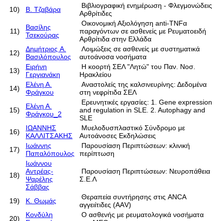
Βιβλιογραφική ενημέρωση - Φλεγμονώδεις
10)
Β. Τζαβάρα
Αρθρίτιδες
Οικονομική Αξιολόγηση anti-TNFα
Βασίλης
11)
παραγόντων σε ασθενείς με Ρευματοειδή
Τσεκούρας
Αρθρίτιδα στην Ελλάδα
Δημήτριος A.
Λοιμώξεις σε ασθενείς με συστηματικά
12)
Βασιλόπουλος
αυτοάνοσα νοσήματα
Ειρήνη
Η κοορτή ΣΕΛ "Λητώ" του Παν. Νοσ.
13)
Γεργιανάκη
Ηρακλείου
Ελένη Α.
Αναστολείς της καλσινευρίνης: Δεδομένα
14)
Φράγκου
στη νεφρίτιδα ΣΕΛ
Ερευνητικές εργασίες: 1. Gene expression
Ελένη Α.
15)
and regulation in SLE. 2. Autophagy and
Φράγκου_2
SLE
ΙΩΑΝΝΗΣ
Μυελοδυσπλαστικό Σύνδρομο με
16)
ΚΑΛΛΙΤΣΑΚΗΣ
Αυτοάνοσες Εκδηλώσεις
Ιωάννης
Παρουσίαση Περιπτώσεων: κλινική
17)
Παπαλόπουλος
περίπτωση
Ιωάννου
Αντρέας-
Παρουσίαση Περιπτώσεων: Νευροπάθεια
18)
Ψαρέλης
Σ.Ε.Λ
Σάββας
Θεραπεία συντήρησης στις ANCA
19)
Κ. Θωμάς
αγγειίτιδες (ΑΑV)
Κονδύλη
O ασθενής με ρευματολογικά νοσήματα
20)