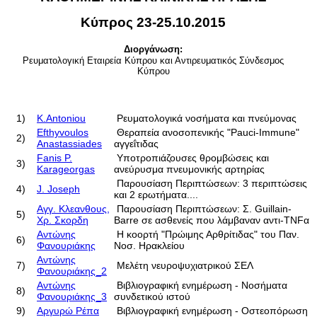
Κύπρος 23-25.10.2015
Διοργάνωση:
Ρευματολογική Εταιρεία Κύπρου και Αντιρευματικός Σύνδεσμος
Κύπρου
1)
K.Antoniou
Ρευματολογικά νοσήματα και πνεύμονας
Efthyvoulos
Θεραπεία ανοσοπενικής "Pauci-Immune"
2)
Anastassiades
αγγεΐτιδας
Fanis P.
Υποτροπιάζουσες θρομβώσεις και
3)
Karageorgas
ανεύρυσμα πνευμονικής αρτηρίας
Παρουσίαση Περιπτώσεων: 3 περιπτώσεις
4)
J. Joseph
και 2 ερωτήματα....
Αγγ. Κλεανθους,
Παρουσίαση Περιπτώσεων: Σ. Guillain-
5)
Χρ. Σκορδη
Barre σε ασθενείς που λάμβαναν αντι-TNFα
Αντώνης
Η κοορτή "Πρώιμης Αρθρίτιδας" του Παν.
6)
Φανουριάκης
Νοσ. Ηρακλείου
Αντώνης
7)
Μελέτη νευροψυχιατρικού ΣΕΛ
Φανουριάκης_2
Αντώνης
Βιβλιογραφική ενημέρωση - Νοσήματα
8)
Φανουριάκης_3
συνδετικού ιστού
9)
Αργυρώ Ρέπα
Βιβλιογραφική ενημέρωση - Οστεοπόρωση