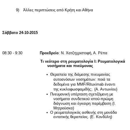
9)
Άλλες περιπτώσεις από Κρήτη και Αθήνα
Σάββατο 24-10-2015
08:30 - 9:30
Προεδρείο
: Ν. Χατζηχριστοφή, Α. Ρέπα
Τι νεότερο στη ρευματολογία Ι: Ρευματολογικά
νοσήματα και πνεύμονας
•
Θεραπεία της διάμεσης πνευμονίας
αυτοανόσων νοσημάτων: ποιά τα
δεδομένα για
MMF
/
Rituximab
έναντι
της κυκλοφωσφαμιδής;. (Α. Αντωνίου)
•
Πνευμονική υπέρταση σχετιζόμενη με
νοσήματα συνδετικού ιστού-πρώιμη
διάγνωση και έγκαιρη παρέμβαση (Ι.
Μητρούσκα)
•
Ο ρευματολογικός ασθενής στη μονάδα
εντατικής θεραπείας. (Ε. Κονδύλη)