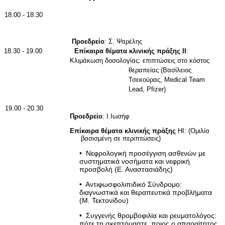
18.00 - 18.30
Προεδρείο
: Σ. Ψαρέλης
18.30 - 19.00
Επίκαιρα θέματα κλινικής πράξης ΙΙ
:
Κλιμάκωση δοσολογίας: επιπτώσεις στο κόστος
θεραπείας (Βασίλειος
Τσεκούρας,
Medical
Team
Lead
,
Pfizer
)
19.00 - 20.30
Προεδρείο
: Ι.Ιωσήφ
Επίκαιρα θέματα κλινικής πράξης
HI
: (Ομιλία
βασισμένη σε περιπτώσεις)
•
Νεφρολογική προσέγγιση ασθενών με
συστηματικά νοσήματα και νεφρική
προσβολή (Ε. Αναστασιάδης)
•
Αντιφωσφολιπιδικό Σύνδρομο:
διαγνωστικά και θεραπευτικά προβλήματα
(Μ. Τεκτονίδου)
•
Συγγενής θρομβοφιλία και ρευματολόγος:
πότε τη σκεπτόμαστε, ποιος ο απαραίτητος