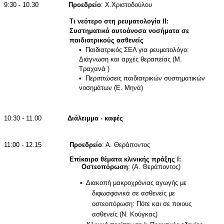
9:30 - 10.30
Προεδρείο
: Χ.Χριστοδούλου
Τι νεότερο στη ρευματολογία ΙΙ:
Συστηματικά αυτοάνοσα νοσήματα σε
παιδιατρικούς ασθενείς
•
Παιδιατρικός ΣΕΛ για ρευματολόγο:
Διάγνωση και αρχές θεραπείας (Μ.
Τραχανά )
•
Περιπτώσεις παιδιατρικών συστηματικών
νοσημάτων (Ε. Μηνά)
10:30
- 11.00
Διάλειμμα - καφές
11:00 - 12.15
Προεδρείο
: Α. Θεράποντος
Επίκαιρα θέματα κλινικής πράξης Ι:
Οστεοπόρωση
: (Α. Θεράποντος)
•
Διακοπή μακροχρόνιας αγωγής με
διφωσφονικά σε ασθενείς με
οστεοπόρωση: Πότε και σε ποιους
ασθενείς (Ν. Κούγκας)