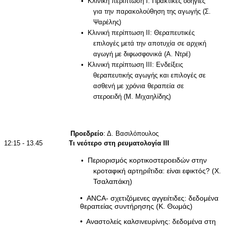
•
Κλινική περίπτωση Ι: Πρακτικές οδηγίες
για την παρακολούθηση της αγωγής (Σ.
Ψαρέλης)
•
Κλινική περίπτωση ΙΙ: Θεραπευτικές
επιλογές μετά την αποτυχία σε αρχική
αγωγή με διφωσφονικά (Α. Ντρέ)
•
Κλινική περίπτωση ΙΙΙ: Ενδείξεις
θεραπευτικής αγωγής και επιλογές σε
ασθενή με χρόνια θεραπεία σε
στεροειδή (Μ. Μιχαηλίδης)
Προεδρείο
: Δ. Βασιλόπουλος
12:15 - 13.45
Τι νεότερο στη ρευματολογία ΙΙΙ
Περιορισμός κορτικοστεροειδών στην
•
κροταφική αρτηριΐτιδα: είναι εφικτός? (Χ.
Τσαλαπάκη)
•
ANCA
- σχετιζόμενες αγγειίτιδες: δεδομένα
θεραπείας συντήρησης (Κ. Θωμάς)
•
Αναστολείς καλσινευρίνης: δεδομένα στη