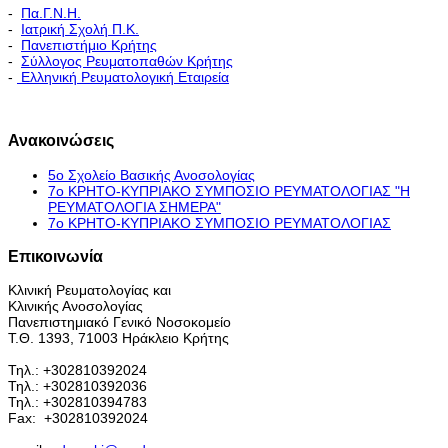
-
Πα.Γ.Ν.Η.
-
Ιατρική Σχολή Π.Κ.
-
Πανεπιστήμιο Κρήτης
-
Σύλλογος Ρευματοπαθών Κρήτης
-
Ελληνική Ρευματολογική Εταιρεία
Εκπαιδευτικό Πρόγραμμα - Διακλινικές Συναντήσεις
Ανακοινώσεις
5ο Σχολείο Βασικής Ανοσολογίας
7ο ΚΡΗΤΟ-ΚΥΠΡΙΑΚΟ ΣΥΜΠΟΣΙΟ ΡΕΥΜΑΤΟΛΟΓΙΑΣ "H
ΡΕΥΜΑΤΟΛΟΓΙΑ ΣΗΜΕΡΑ"
7ο ΚΡΗΤΟ-ΚΥΠΡΙΑΚΟ ΣΥΜΠΟΣΙΟ ΡΕΥΜΑΤΟΛΟΓΙΑΣ
Επικοινωνία
Κλινική Ρευματολογίας και
Κλινικής Ανοσολογίας
Πανεπιστημιακό Γενικό Νοσοκομείο
Τ.Θ. 1393, 71003 Ηράκλειο Κρήτης
Τηλ.: +302810392024
Τηλ.: +302810392036
Τηλ.: +302810394783
Fax:
+302810392024