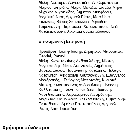
Μέλη
:
Νέστορας Αυγουστίδης, Α. Θεράποντος,
Μάριος Κληρίδης, Μαρία Μεταξά, Ελπίδα Μηνά,
Μιχάλης Μιχαηλίδης, Δήμητρα Νικηφόρου,
Αγγελική Ντρέ, Αργυρώ Ρέπα, Μαριλένα
Σόλωνος, Βάσος Σκουτέλλας, Αφροδίτη
Τσιρογιάννη, Παρασκευή Χαραλάμπους, Νέδη
Χατζηχριστοφή, Χριστάκης Χριστοδούλου,
Επιστημονική Επιτροπή
Πρόεδροι
: Ιωσήφ Ιωσήφ, Δημήτριος Μπούμπας,
Gabriel
,
Panayi
Μέλη
:
Κωνσταντίνος Ανδρουλάκης, Νέστωρ
Αυγουστίδης, Νίκος Αφαντενός, Δημήτριος
Βασιλόπουλος, Παναγιώτης Κατζάκης, Πελαγία
Κατσιμπρή, Αικατερίνη Κουτσογιάννη, Ευάγγελος
Μανδρακός, , Γεώργιος Μπερτσιάς, Κυριακή
Μποκή, Κωνσταντίνος Ανδρουλάκης, Ιωάννης
Καλλιτσάκης, Ελένη Κτενιαδάκη, Ιωάννης
Λασηθιωτάκης, Χαράλαμπος Λιναρδάκης,
Μαριλένα Μαμουλάκη, Στέλλα Ντάλη, Εμμανουήλ
Παπαδάκης, Αμαλία Ραπτοπούλου, Αργυρώ
Ρέπα, Νίκη Τσιφετάκη
Χρήσιμοι σύνδεσμοι