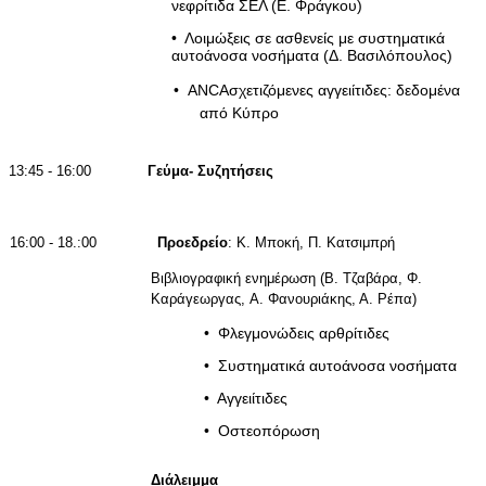
νεφρίτιδα ΣΕΛ (Ε. Φράγκου)
•
Λοιμώξεις σε ασθενείς με συστηματικά
αυτοάνοσα νοσήματα (Δ. Βασιλόπουλος)
•
ANCA
σχετιζόμενες αγγειίτιδες: δεδομένα
από Κύπρο
13:45 - 16:00
Γεύμα- Συζητήσεις
16:00 - 18.:00
Προεδρείο
: Κ. Μποκή, Π. Κατσιμπρή
Βιβλιογραφική ενημέρωση (Β. Τζαβάρα, Φ.
Καράγεωργας,
A
. Φανουριάκης, Α. Ρέπα)
•
Φλεγμονώδεις αρθρίτιδες
•
Συστηματικά αυτοάνοσα νοσήματα
•
Αγγειίτιδες
•
Οστεοπόρωση
Διάλειμμα